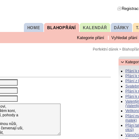
Registrac
HOME
BLAHOPŘÁNÍ
KALENDÁŘ
DÁRKY
T
Kategorie přání
Vyhledat přání
Perfektní dárek
>
Blahopřán
Kategor
Přání k
Přání k 
Přání z 
Svatebn
Přání k 
Přání k
Valentý
(Valent
Velikon
Přání 
matek)
Přání t
otců)
Vánoční