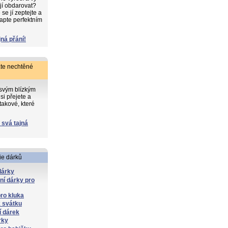
 jí obdarovat?
e jí zeptejte a
apte perfektním
jná přání!
te nechtěné
 svým blízkým
si přejete a
takové, které
 svá tajná
ie dárků
dárky
lní dárky pro
ro kluka
 svátku
í dárek
rky