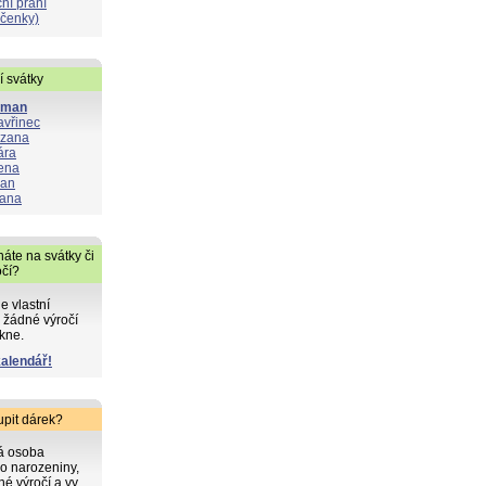
ní přání
čenky)
í svátky
oman
avřinec
zana
ára
ena
lan
ana
áte na svátky či
očí?
de vlastní
 žádné výročí
kne.
kalendář!
upit dárek?
ká osoba
o narozeniny,
iné výročí a vy