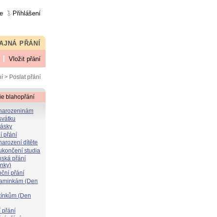
e
Přihlášení
AJNÁ PŘÁNÍ
Vložit přání
í
> Poslat přání
ie blahopřání
 narozeninám
svátku
lásky
í přání
narození dítěte
 ukončení studia
nská přání
ýnky)
oční přání
maminkám (Den
atínkům (Den
 přání