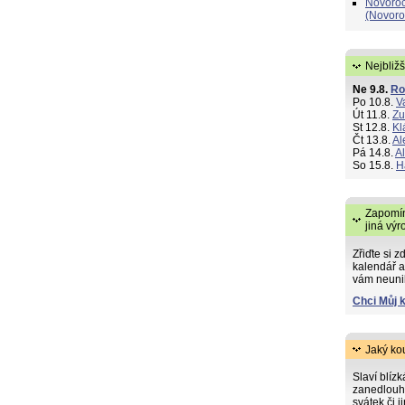
Novoroč
(Novoro
Nejbližš
Ne 9.8.
R
Po 10.8.
V
Út 11.8.
Zu
St 12.8.
Kl
Čt 13.8.
Al
Pá 14.8.
A
So 15.8.
H
Zapomín
jiná výr
Zřiďte si z
kalendář a
vám neuni
Chci Můj 
Jaký ko
Slaví blíz
zanedlouh
svátek či j