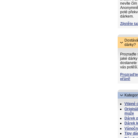
nevíte čím
Anonymně s
poté překv
dárkem.
Zjistěte ta
Dostává
dárky?
Prozraďte
jaké dárky 
dostanete 
vás potěší.
Prozraďte
přání!
Kategor
Vtipné 
Originá
muže
Dárek p
Dárek k
Vánočn
Tipy dá