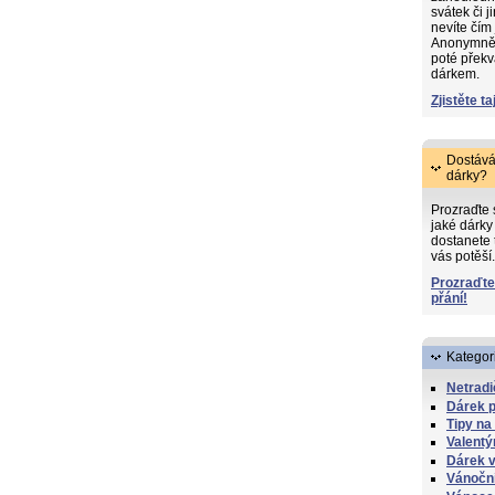
svátek či j
nevíte čím
Anonymně s
poté překv
dárkem.
Zjistěte ta
Dostává
dárky?
Prozraďte
jaké dárky 
dostanete 
vás potěší.
Prozraďte
přání!
Kategor
Netradi
Dárek 
Tipy na
Valentý
Dárek v
Vánočn