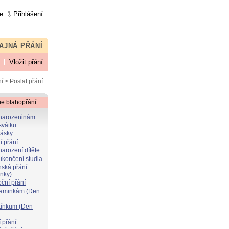
e
Přihlášení
AJNÁ PŘÁNÍ
Vložit přání
í
> Poslat přání
ie blahopřání
 narozeninám
svátku
lásky
í přání
narození dítěte
 ukončení studia
nská přání
ýnky)
oční přání
maminkám (Den
atínkům (Den
 přání