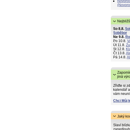
Novoroč
(Novoro
Nejbližš
So 8.8.
So
Soběbor
Ne 9.8.
R
Po 10.8.
V
Út 11.8.
Zu
St 12.8.
Kl
Čt 13.8.
Al
Pá 14.8.
A
Zapomín
jiná výr
Zřiďte si z
kalendář a
vám neuni
Chci Můj 
Jaký ko
Slaví blíz
zanedlouh