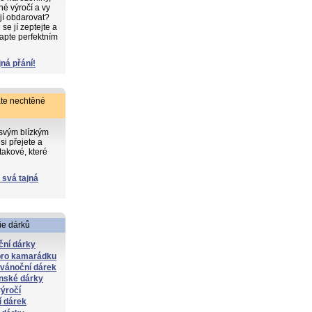
iné výročí a vy
 jí obdarovat?
e jí zeptejte a
apte perfektním
jná přání!
te nechtěné
 svým blízkým
si přejete a
takové, které
 svá tajná
ie dárků
ční dárky
pro kamarádku
 vánoční dárek
nské dárky
ýročí
í dárek