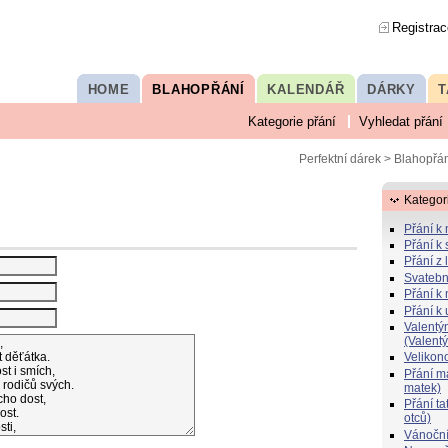
Registrac
HOME
BLAHOPŘÁNÍ
KALENDÁŘ
DÁRKY
T
Kategorie přání
Vyhledat přání
Perfektní dárek
>
Blahopřán
Kategor
Přání k
Přání k 
Přání z 
Svatebn
Přání k 
Přání k
Valentý
(Valent
Velikon
Přání 
matek)
Přání t
otců)
Vánoční