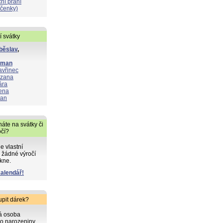
ní přání
čenky)
í svátky
běslav
,
oman
avřinec
zana
ára
ena
lan
áte na svátky či
očí?
de vlastní
 žádné výročí
kne.
kalendář!
upit dárek?
ká osoba
o narozeniny,