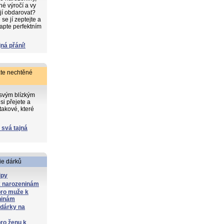
iné výročí a vy
 jí obdarovat?
e jí zeptejte a
apte perfektním
jná přání!
te nechtěné
 svým blízkým
si přejete a
takové, které
 svá tajná
ie dárků
ipy
k narozeninám
pro muže k
ninám
 dárky na
ro ženu k