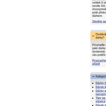
svátek či j
nevíte čím
Anonymně s
poté překv
dárkem.
Zjistěte ta
Dostává
dárky?
Prozraďte
jaké dárky 
dostanete 
vás potěší.
Prozraďte
přání!
Kategor
Dárky t
Dárek 
Dárky 
naroze
Tipy na
vánoce
Dárek p