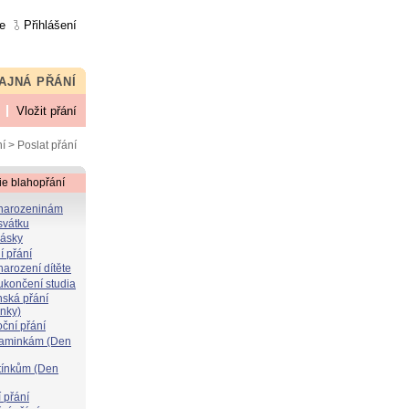
e
Přihlášení
AJNÁ PŘÁNÍ
Vložit přání
í
> Poslat přání
ie blahopřání
 narozeninám
svátku
lásky
í přání
narození dítěte
 ukončení studia
nská přání
ýnky)
oční přání
maminkám (Den
atínkům (Den
 přání