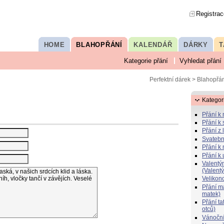
Registrac
HOME
BLAHOPŘÁNÍ
KALENDÁŘ
DÁRKY
T
Kategorie přání
Vyhledat přání
Perfektní dárek
>
Blahopřán
Kategor
Přání k
Přání k 
Přání z 
Svatebn
Přání k 
Přání k
Valentý
(Valent
Velikon
Přání 
matek)
Přání t
otců)
Vánoční