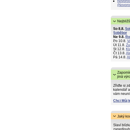
Novoroč
(Novoro
Nejbližš
So 8.8.
So
Soběbor
Ne 9.8.
R
Po 10.8.
V
Út 11.8.
Zu
St 12.8.
Kl
Čt 13.8.
Al
Pá 14.8.
A
Zapomín
jiná výr
Zřiďte si z
kalendář a
vám neuni
Chci Můj 
Jaký ko
Slaví blíz
zanedlouh