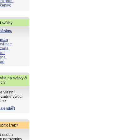
ní přání
čenky)
í svátky
běslav
,
oman
avřinec
zana
ára
ena
lan
áte na svátky či
očí?
de vlastní
 žádné výročí
kne.
kalendář!
upit dárek?
ká osoba
o narozeniny,