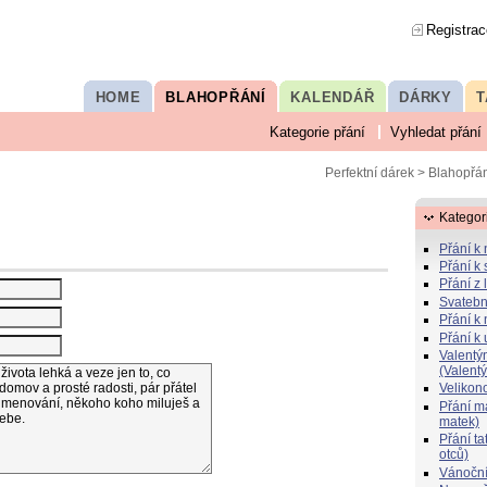
Registrac
HOME
BLAHOPŘÁNÍ
KALENDÁŘ
DÁRKY
T
Kategorie přání
Vyhledat přání
Perfektní dárek
>
Blahopřán
Kategor
Přání k
Přání k 
Přání z 
Svatebn
Přání k 
Přání k
Valentý
(Valent
Velikon
Přání 
matek)
Přání t
otců)
Vánoční