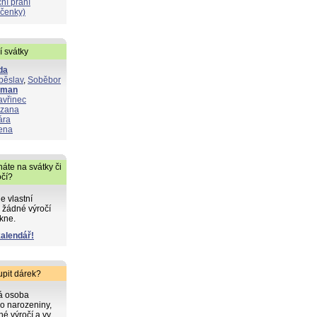
ní přání
čenky)
í svátky
da
běslav
,
Soběbor
oman
avřinec
zana
ára
ena
áte na svátky či
očí?
de vlastní
 žádné výročí
kne.
kalendář!
upit dárek?
ká osoba
o narozeniny,
iné výročí a vy