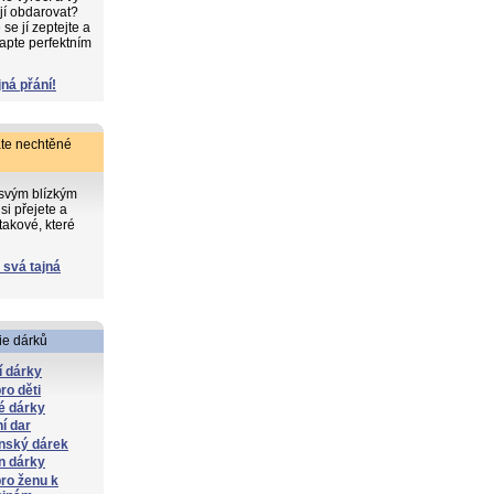
 jí obdarovat?
e jí zeptejte a
apte perfektním
jná přání!
te nechtěné
 svým blízkým
si přejete a
takové, které
 svá tajná
ie dárků
í dárky
ro děti
é dárky
í dar
nský dárek
n dárky
ro ženu k