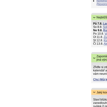
Novoroč
(Novoro
Nejbližš
Pá 7.8.
La
So 8.8.
So
Ne 9.8.
R
Po 10.8.
V
Út 11.8.
Zu
St 12.8.
Kl
Čt 13.8.
Al
Zapomín
jiná výr
Zřiďte si z
kalendář a
vám neuni
Chci Můj 
Jaký ko
Slaví blíz
zanedlouh
svátek či j