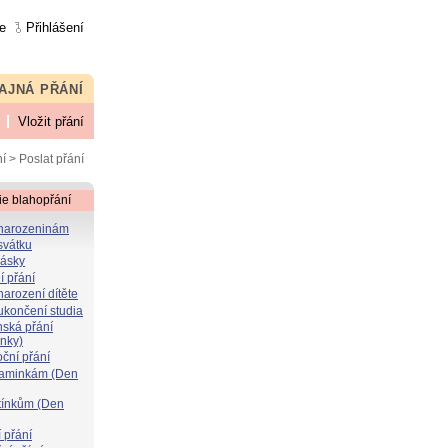
e
Přihlášení
AJNÁ PŘÁNÍ
Vložit přání
í
> Poslat přání
ie blahopřání
 narozeninám
svátku
lásky
í přání
narození dítěte
 ukončení studia
nská přání
ýnky)
oční přání
maminkám (Den
atínkům (Den
 přání