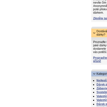
nevíte čím
Anonymně s
poté překv
dárkem.
Zjistěte ta
Dostává
dárky?
Prozraďte
jaké dárky 
dostanete 
vás potěší.
Prozraďte
přání!
Kategor
Nejlepš
Dárek p
Zábavn
Svatebn
Valentý
Valentý
Dárek p