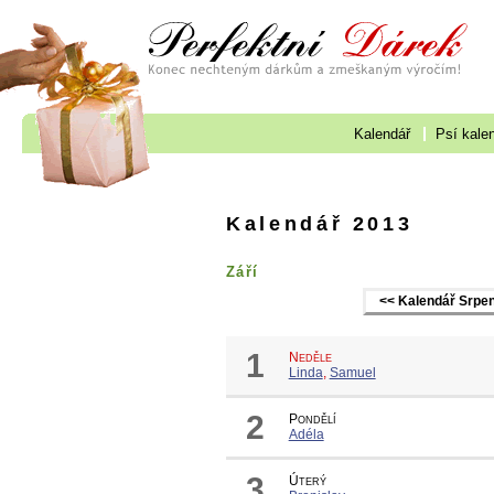
Kalendář
Psí kale
Kalendář 2013
Září
<< Kalendář Srpe
1
Neděle
Linda
,
Samuel
2
Pondělí
Adéla
3
Úterý