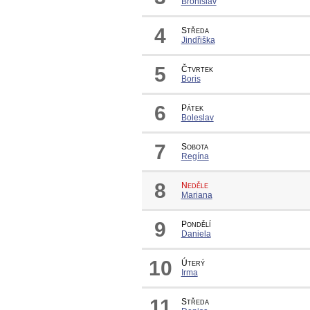
Bronislav
4
Středa
Jindřiška
5
Čtvrtek
Boris
6
Pátek
Boleslav
7
Sobota
Regína
8
Neděle
Mariana
9
Pondělí
Daniela
10
Úterý
Irma
11
Středa