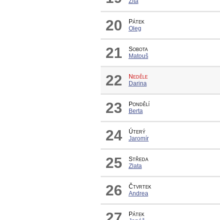
Zita
20
Pátek
Oleg
21
Sobota
Matouš
22
Neděle
Darina
23
Pondělí
Berta
24
Úterý
Jaromír
25
Středa
Zlata
26
Čtvrtek
Andrea
27
Pátek