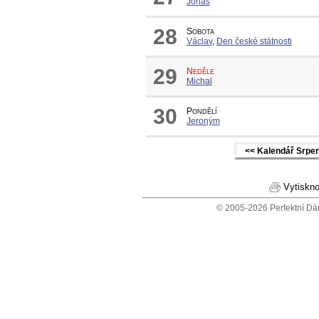
Jonáš
28
Sobota
Václav
,
Den české státnosti
29
Neděle
Michal
30
Pondělí
Jeroným
<< Kalendář Srpe
Vytiskno
© 2005-2026 Perfektní Dá