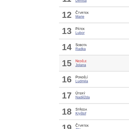
Denisa
12
Čtvrtek
Marie
13
Pátek
Lubor
14
Sobota
Radka
15
Neděle
Jolana
16
Pondělí
Ludmila
17
Úterý
Naděžda
18
Středa
Kryštof
19
Čtvrtek