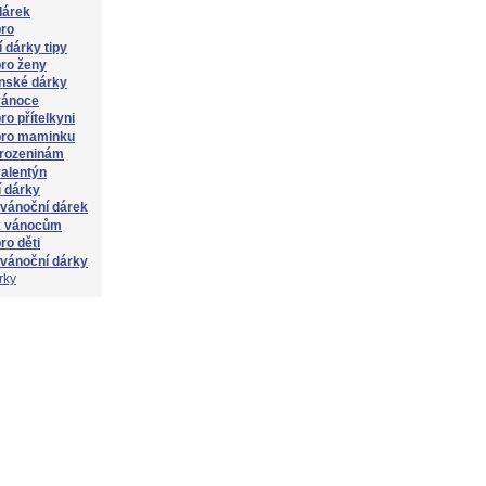
dárek
pro
 dárky tipy
ro ženy
nské dárky
vánoce
ro přítelkyni
pro maminku
arozeninám
alentýn
 dárky
 vánoční dárek
k vánocům
ro děti
 vánoční dárky
rky