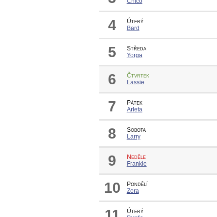
Chico
4
Úterý
Bard
5
Středa
Yorga
6
Čtvrtek
Lassie
7
Pátek
Arleta
8
Sobota
Larry
9
Neděle
Frankie
10
Pondělí
Zora
11
Úterý