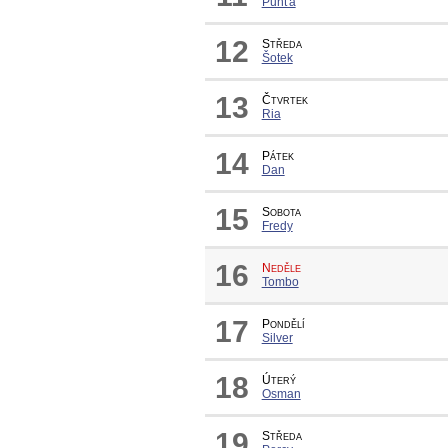
Punťa
12
Středa
Šotek
13
Čtvrtek
Ria
14
Pátek
Dan
15
Sobota
Fredy
16
Neděle
Tombo
17
Pondělí
Silver
18
Úterý
Osman
19
Středa