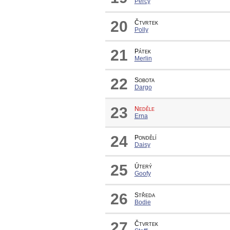
Percy
20
Čtvrtek
Polly
21
Pátek
Merlin
22
Sobota
Dargo
23
Neděle
Erna
24
Pondělí
Daisy
25
Úterý
Goofy
26
Středa
Bodie
27
Čtvrtek