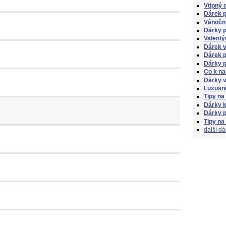
Vtipný 
Dárek 
Vánoční
Dárky p
Valentý
Dárek 
Dárek p
Dárky 
Co k n
Dárky v
Luxusní
Tipy na
Dárky 
Dárky p
Tipy na
další dá