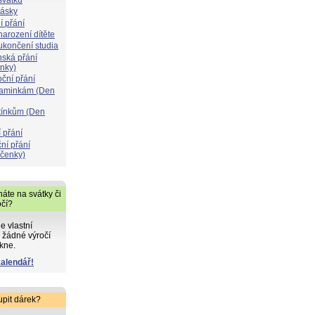
lásky
í přání
narození dítěte
 ukončení studia
nská přání
ýnky)
oční přání
maminkám (Den
atínkům (Den
 přání
ní přání
čenky)
áte na svátky či
očí?
de vlastní
 žádné výročí
kne.
kalendář!
upit dárek?