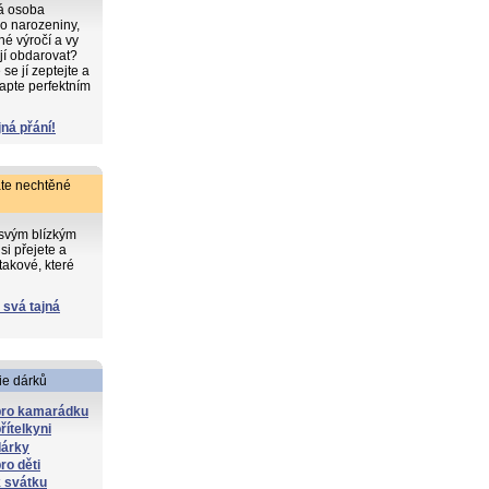
ká osoba
o narozeniny,
iné výročí a vy
 jí obdarovat?
e jí zeptejte a
apte perfektním
jná přání!
te nechtěné
 svým blízkým
si přejete a
takové, které
 svá tajná
ie dárků
pro kamarádku
řítelkyni
dárky
ro děti
 svátku