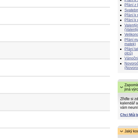
Přání z 
Svatebn
Přání k 
Přání k
Valentý
(Valent
Velikon
Přání 
matek)
Přání t
otců)
Vánoční
Novoroč
(Novoro
Zapomín
jiná výr
Zřiďte si z
kalendář a
vám neuni
Chci Můj 
Jaký ko