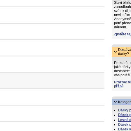
Slaví blíz
zanedlouh
svátek či j
nevíte čím
Anonymně s
poté překv
dárkem.
Zjistěte ta
Dostává
dárky?
Prozraďte
jaké dárky 
dostanete 
vás potěší.
Prozraďte
přání!
Kategor
Dárky 
Dárek p
Levné 
Dárek p
Dárek k