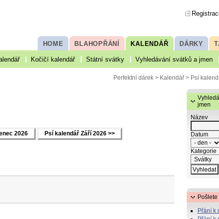
Registrac
HOME
BLAHOPŘÁNÍ
KALENDÁŘ
DÁRKY
T
alendář
Kočičí kalendář
Státní svátky
Vyhledávání svátků a jmen
Perfektní dárek
>
Kalendář
> Psí kalend
Vyhledá
jmen
Název
venec 2026
Psí kalendář Září 2026 >>
Datum
Kategorie
Pošlete
Přání k
Přání k 