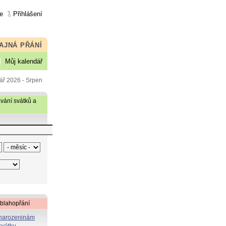
e
Přihlášení
AJNÁ PŘÁNÍ
Můj kalendář
ář 2026 - Srpen
vání svátků a
 blahopřání
 narozeninám
svátku