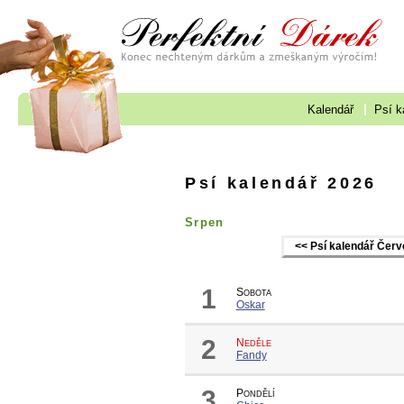
Kalendář
Psí k
Psí kalendář 2026
Srpen
<< Psí kalendář Čer
1
Sobota
Oskar
2
Neděle
Fandy
3
Pondělí