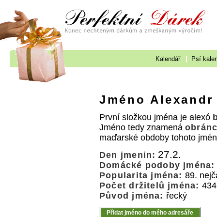
Kalendář
Psí kale
Jméno Alexandr
První složkou jména je alexó
Jméno tedy znamená
obrán
maďarské obdoby tohoto jmén
27.2.
Den jmenin:
Domácké podoby jména:
Popularita jména:
89. nejč
Počet držitelů jména:
434
Původ jména:
řecký
Přidat jméno do mého adresáře