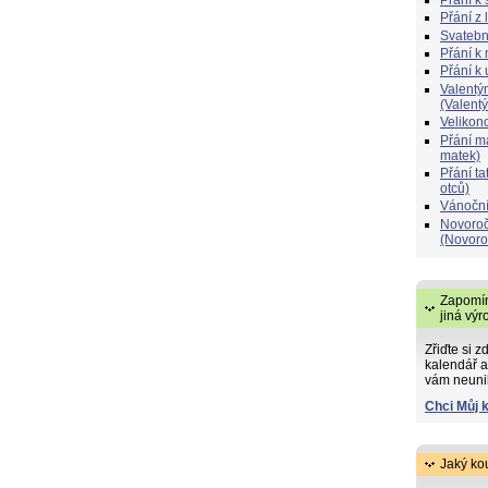
Přání z 
Svatebn
Přání k 
Přání k
Valentý
(Valent
Velikon
Přání 
matek)
Přání t
otců)
Vánoční
Novoroč
(Novoro
Zapomín
jiná výr
Zřiďte si z
kalendář a
vám neuni
Chci Můj 
Jaký ko