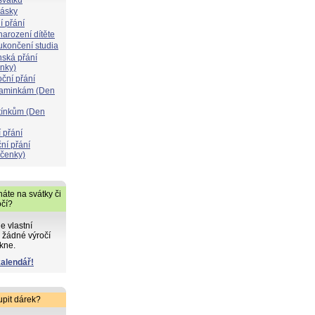
lásky
í přání
narození dítěte
 ukončení studia
nská přání
ýnky)
oční přání
maminkám (Den
atínkům (Den
 přání
ní přání
čenky)
áte na svátky či
očí?
de vlastní
 žádné výročí
kne.
kalendář!
upit dárek?