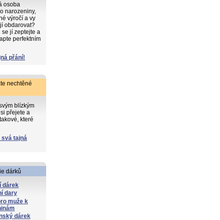
ká osoba
o narozeniny,
iné výročí a vy
 jí obdarovat?
e jí zeptejte a
apte perfektním
jná přání!
te nechtěné
 svým blízkým
si přejete a
takové, které
 svá tajná
ie dárků
í dárek
í dary
pro muže k
ninám
nský dárek