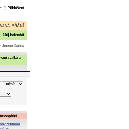
e
Přihlášení
AJNÁ PŘÁNÍ
Můj kalendář
> Jméno Karina
vání svátků a
 blahopřání
 narozeninám
svátku