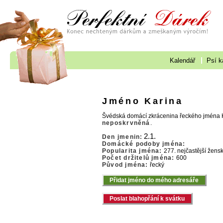
Kalendář
Psí k
Jméno Karina
Švédská domácí zkrácenina řeckého jména 
neposkrvněná
.
2.1.
Den jmenin:
Domácké podoby jména:
Popularita jména:
277. nejčastější žens
Počet držitelů jména:
600
Původ jména:
řecký
Přidat jméno do mého adresáře
Poslat blahopřání k svátku