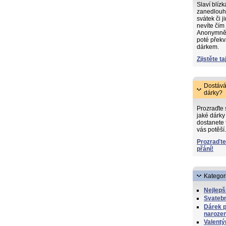
Slaví blíz
zanedlouh
svátek či j
nevíte čím
Anonymně s
poté překv
dárkem.
Zjistěte ta
Dostává
dárky?
Prozraďte
jaké dárky 
dostanete 
vás potěší.
Prozraďte
přání!
Kategor
Nejlepš
Svatebn
Dárek 
naroze
Valentý