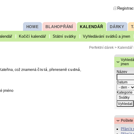
Registrac
HOME
BLAHOPŘÁNÍ
KALENDÁŘ
DÁRKY
T
alendář
Kočičí kalendář
Státní svátky
Vyhledávání svátků a jmen
Perfektní dárek
>
Kalendář
Vyhledá
jmen
Kateřina, což znamená
čistá
, přeneseně
cudná
,
Název
Datum
ké jméno
Kategorie
Pošlete
Přání k
Přání k 