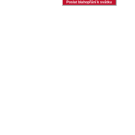
Poslat blahopřání k svátku