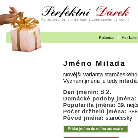
Kalendář
Psí kale
Jméno Milada
Novější varianta staročeskéh
Význam jména je tedy
mladá
8.2.
Den jmenin:
Domácké podoby jména:
Popularita jména:
39. nejč
Počet držitelů jména:
388
Původ jména:
staročeský
Přidat jméno do mého adresáře