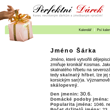
Kalendář
Psí kale
Jméno Šárka
Jméno, které vytvořili dějepisc
zmiňuje kronikář Kosmas. Jako
skalnatého hřbetu na severoz
tedy
skalnatý hřbet
, lze je
korsickým sar(r)a. Významově
skálopevný
.
30.6.
Den jmenin:
Domácké podoby jména:
Popularita jména:
1046. ne
Počet držitelů jména:
23