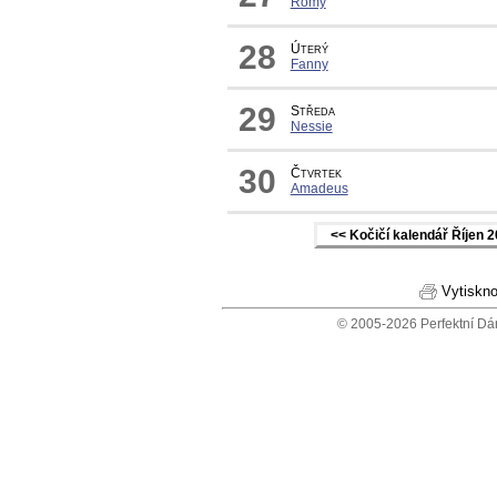
Romy
28
Úterý
Fanny
29
Středa
Nessie
30
Čtvrtek
Amadeus
<< Kočičí kalendář Říjen 
Vytiskno
© 2005-2026 Perfektní Dá