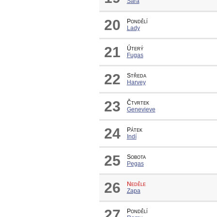
Sára
20
Pondělí
Lady
21
Úterý
Fugas
22
Středa
Harvey
23
Čtvrtek
Genevieve
24
Pátek
Indí
25
Sobota
Pegas
26
Neděle
Zapa
27
Pondělí