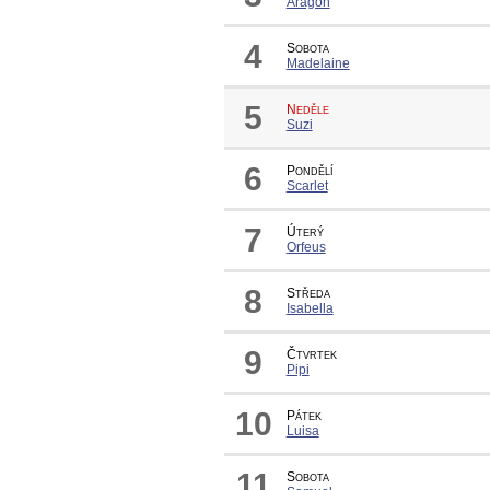
Aragon
4
Sobota
Madelaine
5
Neděle
Suzi
6
Pondělí
Scarlet
7
Úterý
Orfeus
8
Středa
Isabella
9
Čtvrtek
Pipi
10
Pátek
Luisa
11
Sobota