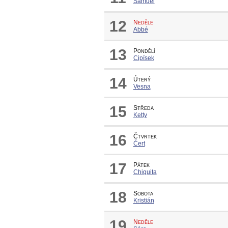
Samuel
12
Neděle
Abbé
13
Pondělí
Cipísek
14
Úterý
Vesna
15
Středa
Ketty
16
Čtvrtek
Čert
17
Pátek
Chiquita
18
Sobota
Kristián
19
Neděle