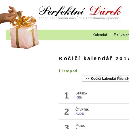
Kalendář
Psí kale
Kočičí kalendář 201
Listopad
<< Kočičí kalendář Říjen 
1
Středa
Rita
2
Čtvrtek
Kuba
3
Pátek