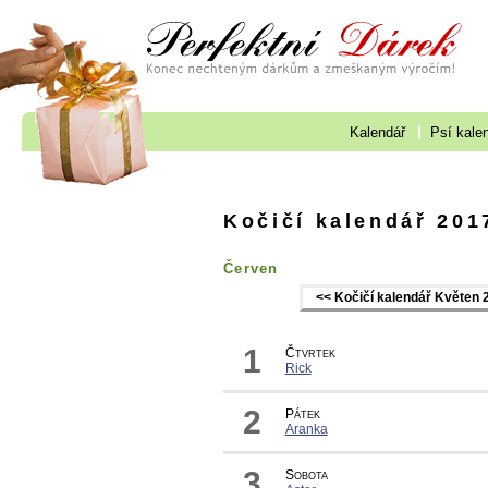
Kalendář
Psí kale
Kočičí kalendář 201
Červen
<< Kočičí kalendář Květen 
1
Čtvrtek
Rick
2
Pátek
Aranka
3
Sobota