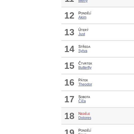
Merry
12
Pondělí
Akim
13
Úterý
Just
14
Středa
Sylva
15
Čtvrtek
Butterfly
16
Pátek
Theodor
17
Sobota
Číča
18
Neděle
Dolores
19
Pondělí