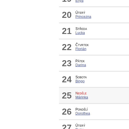
Enya
20
Úterý
Princezna
21
Středa
Lucka
22
Čtvrtek
Florián
23
Pátek
Darina
24
Sobota
Bingo
25
Neděle
Márinka
26
Pondělí
Dorothea
27
Úterý