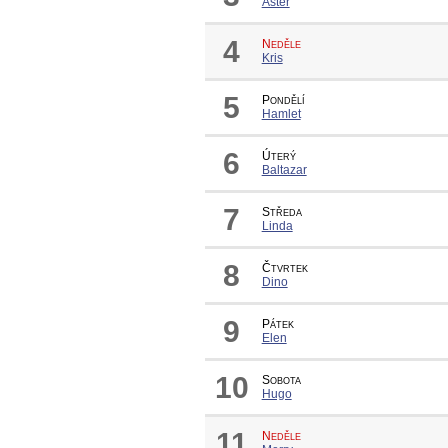
Aster
4
Neděle
Kris
5
Pondělí
Hamlet
6
Úterý
Baltazar
7
Středa
Linda
8
Čtvrtek
Dino
9
Pátek
Elen
10
Sobota
Hugo
11
Neděle