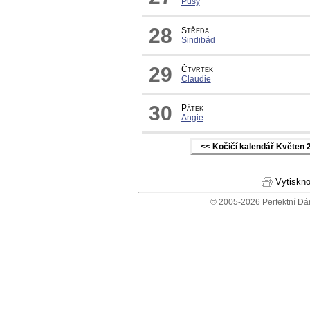
Pusy
28
Středa
Sindibád
29
Čtvrtek
Claudie
30
Pátek
Angie
<< Kočičí kalendář Květen 
Vytiskno
© 2005-2026 Perfektní Dá