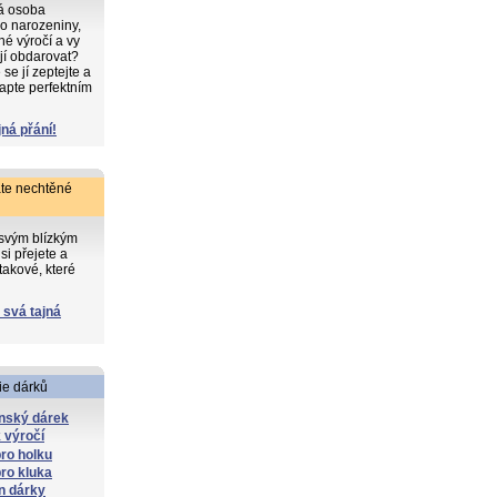
ká osoba
o narozeniny,
iné výročí a vy
 jí obdarovat?
e jí zeptejte a
apte perfektním
jná přání!
te nechtěné
 svým blízkým
si přejete a
takové, které
 svá tajná
ie dárků
nský dárek
 výročí
ro holku
ro kluka
n dárky