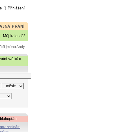
e
Přihlášení
AJNÁ PŘÁNÍ
Můj kalendář
čičí jméno Andy
vání svátků a
 blahopřání
 narozeninám
svátku