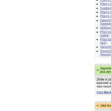
Přání z 
Svatebn
Přání k 
Přání k
Valentý
(Valent
Velikon
Přání 
matek)
Přání t
otců)
Vánoční
Novoroč
(Novoro
Zapomín
jiná výr
Zřiďte si z
kalendář a
vám neuni
Chci Můj 
Jaký ko