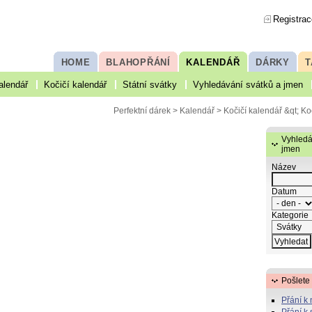
Registrac
HOME
BLAHOPŘÁNÍ
KALENDÁŘ
DÁRKY
T
alendář
Kočičí kalendář
Státní svátky
Vyhledávání svátků a jmen
Perfektní dárek
>
Kalendář
>
Kočičí kalendář
&qt; Ko
Vyhledá
jmen
Název
Datum
Kategorie
Pošlete
Přání k
Přání k 