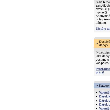
Slaví blíz
zanedlouh
svátek či j
nevíte čím
Anonymně s
poté překv
dárkem.
Zjistěte ta
Dostává
dárky?
Prozraďte
jaké dárky 
dostanete 
vás potěší.
Prozraďte
přání!
Kategor
Valentý
Dárek k
Dárek p
Dárek p
Valentý