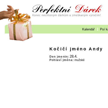
Kalendář
Psí k
Kočičí jméno Andy
28.4.
Den jmenin:
Pohlaví jména:
mužské