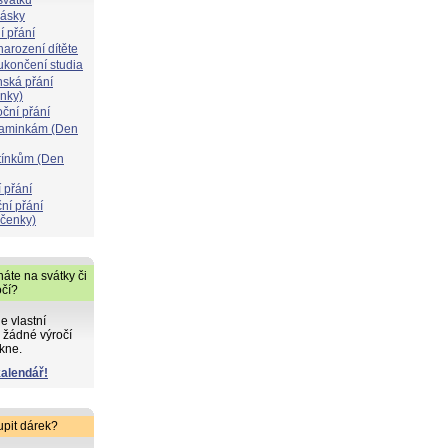
lásky
í přání
narození dítěte
 ukončení studia
nská přání
ýnky)
oční přání
maminkám (Den
atínkům (Den
 přání
ní přání
čenky)
áte na svátky či
očí?
de vlastní
 žádné výročí
kne.
kalendář!
upit dárek?