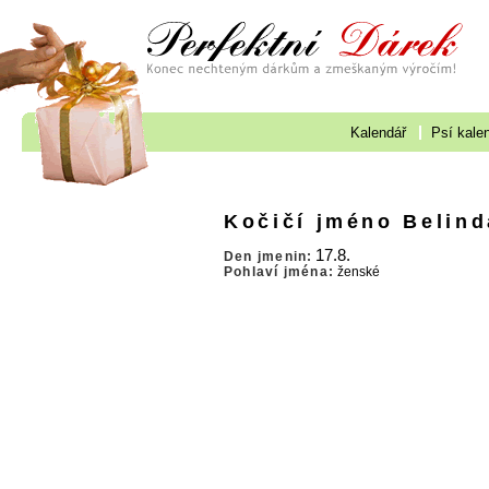
Kalendář
Psí kale
Kočičí jméno Belind
17.8.
Den jmenin:
Pohlaví jména:
ženské