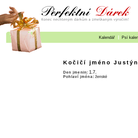
Kalendář
Psí kale
Kočičí jméno Justý
1.7.
Den jmenin:
Pohlaví jména:
ženské