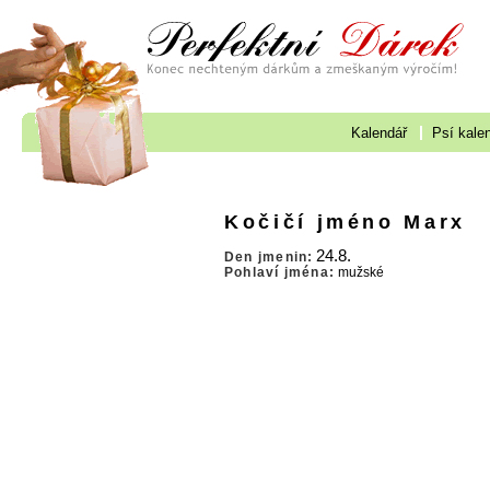
Kalendář
Psí kale
Kočičí jméno Marx
24.8.
Den jmenin:
Pohlaví jména:
mužské