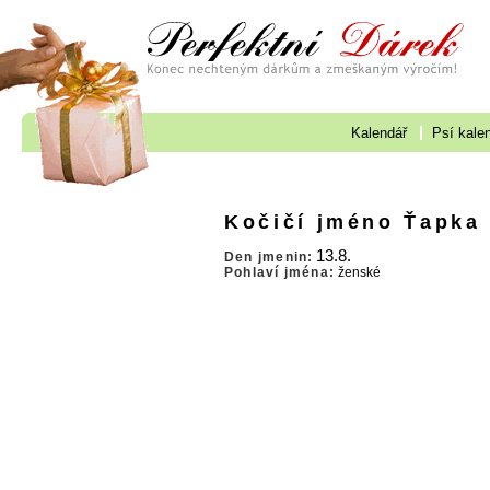
Kalendář
Psí kale
Kočičí jméno Ťapka
13.8.
Den jmenin:
Pohlaví jména:
ženské