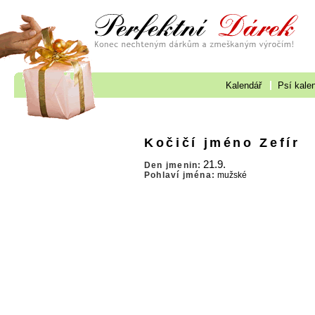
Kalendář
Psí kale
Kočičí jméno Zefír
21.9.
Den jmenin:
Pohlaví jména:
mužské