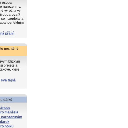
ká osoba
o narozeniny,
iné výročí a vy
 jí obdarovat?
e jí zeptejte a
apte perfektním
jná přání!
te nechtěné
 svým blízkým
si přejete a
takové, které
 svá tajná
ie dárků
vánoce
pro manžela
k narozeninám
 dárek
ro holku