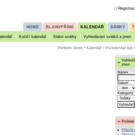
Registrac
HOME
BLAHOPŘÁNÍ
KALENDÁŘ
DÁRKY
T
alendář
Kočičí kalendář
Státní svátky
Vyhledávání svátků a jmen
Perfektní dárek
>
Kalendář
>
Psí kalendář
&qt; 
Vyhledá
jmen
Název
Datum
Kategorie
Pošlete
Přání k
Přání k 