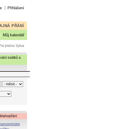
e
Přihlášení
AJNÁ PŘÁNÍ
Můj kalendář
Psí jméno Sylva
vání svátků a
 blahopřání
 narozeninám
svátku