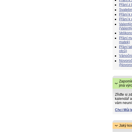
Přání z 
Svatebn
Přání k 
Přání k
Valentý
(Valent
Velikon
Přání 
matek)
Přání t
otců)
Vánoční
Novoroč
(Novoro
Zapomín
jiná výr
Zřiďte si z
kalendář a
vám neuni
Chci Můj 
Jaký ko