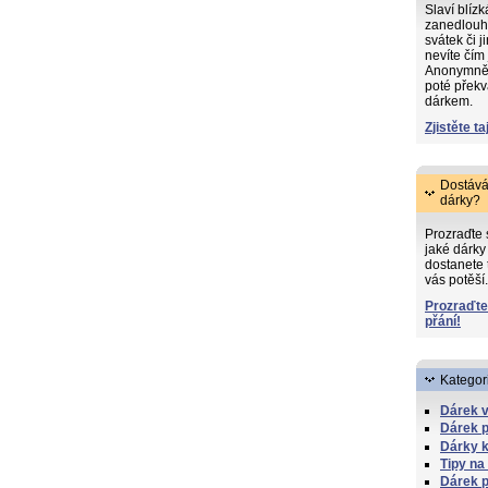
Slaví blíz
zanedlouh
svátek či j
nevíte čím
Anonymně s
poté překv
dárkem.
Zjistěte ta
Dostává
dárky?
Prozraďte
jaké dárky 
dostanete 
vás potěší.
Prozraďte
přání!
Kategor
Dárek 
Dárek 
Dárky 
Tipy na
Dárek p