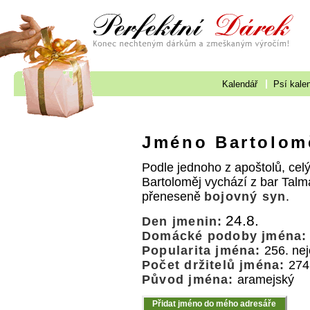
Kalendář
Psí kale
Jméno Bartolom
Podle jednoho z apoštolů, ce
Bartoloměj vychází z bar Tal
přeneseně
bojovný syn
.
24.8.
Den jmenin:
Domácké podoby jména:
Popularita jména:
256. nej
Počet držitelů jména:
274
Původ jména:
aramejský
Přidat jméno do mého adresáře