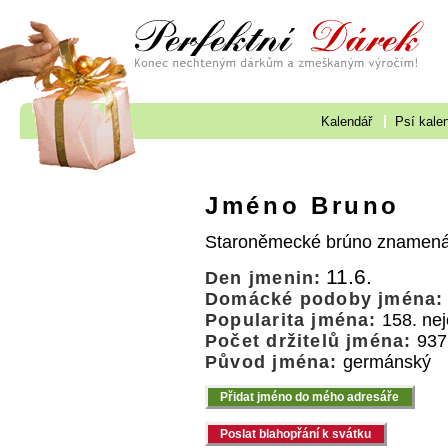
Kalendář
Psí kale
Jméno Bruno
Staroněmecké brúno znamen
11.6.
Den jmenin:
Domácké podoby jména:
Popularita jména:
158. nej
Počet držitelů jména:
937
Původ jména:
germánský
Přidat jméno do mého adresáře
Poslat blahopřání k svátku