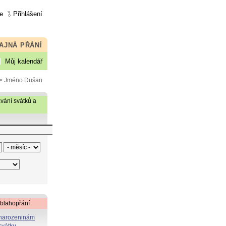
e
Přihlášení
AJNÁ PŘÁNÍ
Můj kalendář
> Jméno Dušan
vání svátků a
 blahopřání
 narozeninám
svátku