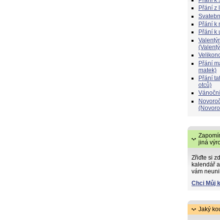
Přání z 
Svatebn
Přání k 
Přání k
Valentý
(Valent
Velikon
Přání 
matek)
Přání t
otců)
Vánoční
Novoroč
(Novoro
Zapomín
jiná výr
Zřiďte si z
kalendář a
vám neuni
Chci Můj 
Jaký ko