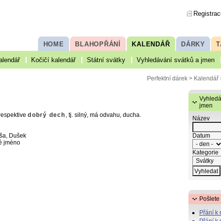
Registrac
HOME
BLAHOPŘÁNÍ
KALENDÁŘ
DÁRKY
T
alendář
Kočičí kalendář
Státní svátky
Vyhledávání svátků a jmen
Perfektní dárek
>
Kalendář
Vyhledá
jmen
 respektive
dobrý dech
, tj. silný, má odvahu, ducha.
Název
Datum
ša, Dušek
é jméno
Kategorie
Pošlete
Přání k
Přání k 