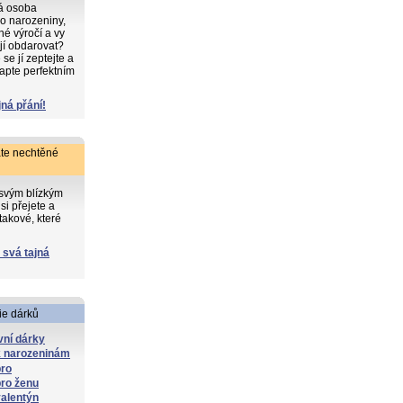
ká osoba
o narozeniny,
iné výročí a vy
 jí obdarovat?
e jí zeptejte a
apte perfektním
jná přání!
te nechtěné
 svým blízkým
si přejete a
takové, které
 svá tajná
ie dárků
ní dárky
k narozeninám
pro
ro ženu
alentýn