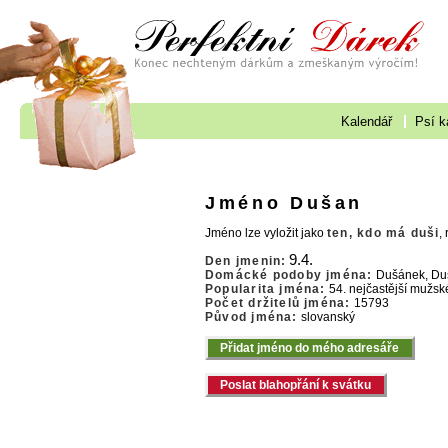
Kalendář
Psí k
Jméno Dušan
Jméno lze vyložit jako
ten, kdo má duši
,
9.4.
Den jmenin:
Domácké podoby jména:
Dušánek, Du
Popularita jména:
54. nejčastější mužsk
Počet držitelů jména:
15793
Původ jména:
slovanský
Přidat jméno do mého adresáře
Poslat blahopřání k svátku