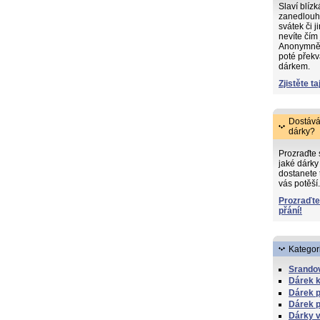
Slaví blíz
zanedlouh
svátek či j
nevíte čím
Anonymně s
poté překv
dárkem.
Zjistěte ta
Dostává
dárky?
Prozraďte
jaké dárky 
dostanete 
vás potěší.
Prozraďte
přání!
Kategor
Srandov
Dárek 
Dárek 
Dárek p
Dárky v