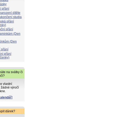
lásky
í přání
narození dítěte
 ukončení studia
nská přání
ýnky)
oční přání
maminkám (Den
atínkům (Den
 přání
ní přání
čenky)
áte na svátky či
očí?
de vlastní
 žádné výročí
kne.
kalendář!
upit dárek?