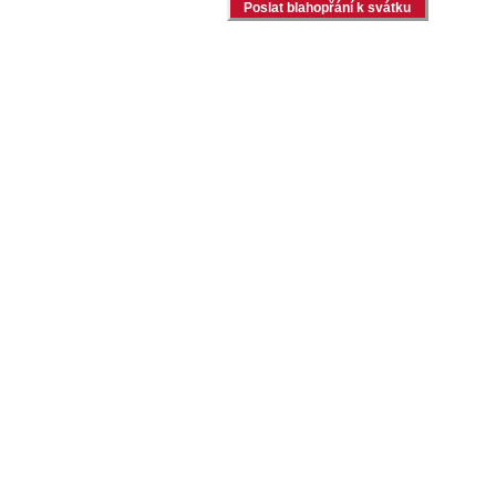
Poslat blahopřání k svátku