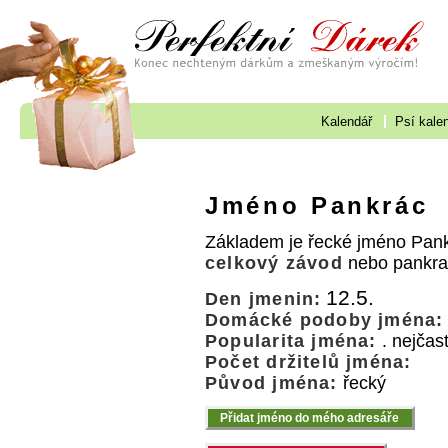
Kalendář
Psí kale
Jméno Pankrác
Základem je řecké jméno Pankr
celkový závod
nebo pankr
12.5.
Den jmenin:
Domácké podoby jména:
Popularita jména:
. nejčas
Počet držitelů jména:
Původ jména:
řecký
Přidat jméno do mého adresáře