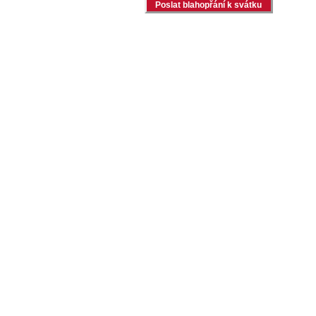
Poslat blahopřání k svátku