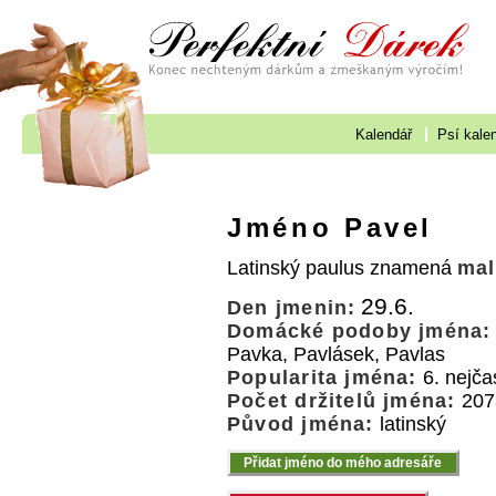
Kalendář
Psí kale
Jméno Pavel
Latinský paulus znamená
mal
29.6.
Den jmenin:
Domácké podoby jména:
Pavka, Pavlásek, Pavlas
Popularita jména:
6. nejča
Počet držitelů jména:
207
Původ jména:
latinský
Přidat jméno do mého adresáře