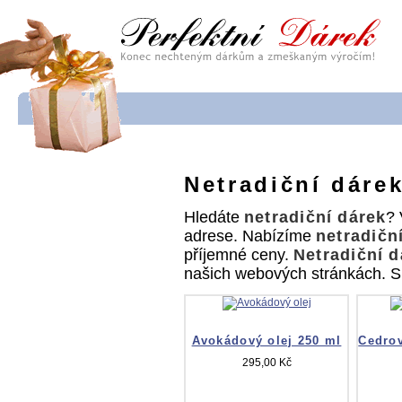
Netradiční dáre
Hledáte
netradiční dárek
? 
adrese. Nabízíme
netradičn
příjemné ceny.
Netradiční d
našich webových stránkách. Sp
Avokádový olej 250 ml
Cedrov
295,00 Kč