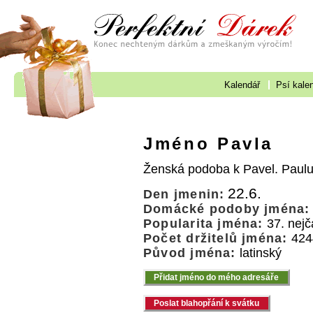
Kalendář
Psí kale
Jméno Pavla
Ženská podoba k Pavel. Pau
22.6.
Den jmenin:
Domácké podoby jména:
Popularita jména:
37. nejč
Počet držitelů jména:
424
Původ jména:
latinský
Přidat jméno do mého adresáře
Poslat blahopřání k svátku