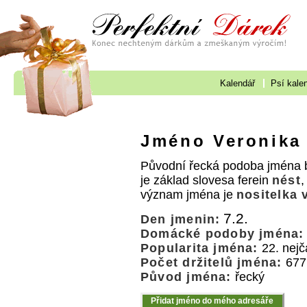
Kalendář
Psí kale
Jméno Veronika
Původní řecká podoba jména b
je základ slovesa ferein
nést
,
význam jména je
nositelka v
7.2.
Den jmenin:
Domácké podoby jména:
Popularita jména:
22. nejč
Počet držitelů jména:
677
Původ jména:
řecký
Přidat jméno do mého adresáře