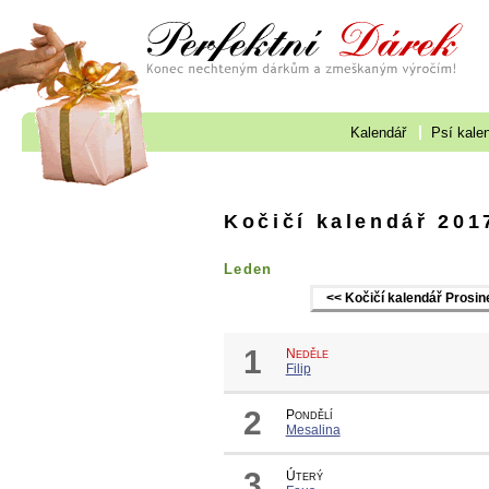
Kalendář
Psí kale
Kočičí kalendář 201
Leden
<< Kočičí kalendář Prosi
1
Neděle
Filip
2
Pondělí
Mesalina
3
Úterý