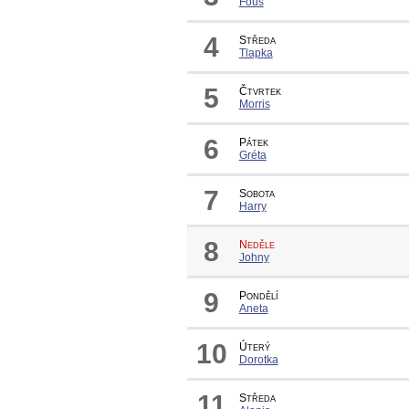
Fous
4
Středa
Tlapka
5
Čtvrtek
Morris
6
Pátek
Gréta
7
Sobota
Harry
8
Neděle
Johny
9
Pondělí
Aneta
10
Úterý
Dorotka
11
Středa