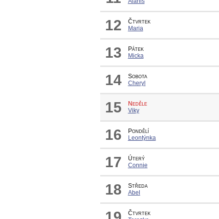
Alanis
12
Čtvrtek
Maria
13
Pátek
Micka
14
Sobota
Cheryl
15
Neděle
Viky
16
Pondělí
Leontýnka
17
Úterý
Connie
18
Středa
Abel
19
Čtvrtek