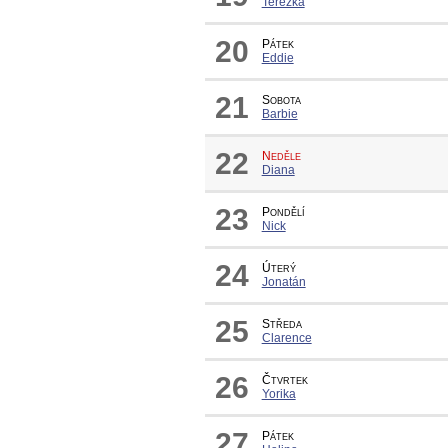
Terezka
20
Pátek
Eddie
21
Sobota
Barbie
22
Neděle
Diana
23
Pondělí
Nick
24
Úterý
Jonatán
25
Středa
Clarence
26
Čtvrtek
Yorika
27
Pátek