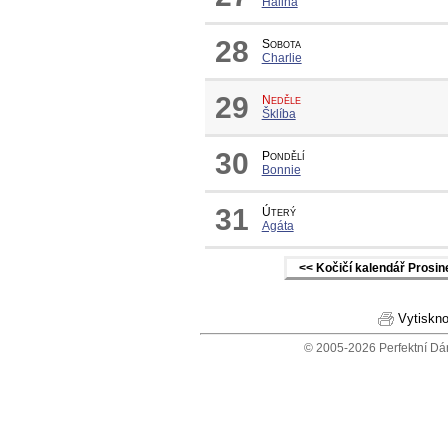
Halina
28
Sobota
Charlie
29
Neděle
Šklíba
30
Pondělí
Bonnie
31
Úterý
Agáta
<< Kočičí kalendář Prosi
Vytiskno
© 2005-2026 Perfektní Dá