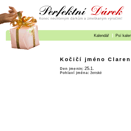
Kalendář
Psí kale
Kočičí jméno Clare
25.1.
Den jmenin:
Pohlaví jména:
ženské