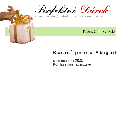
Kalendář
Psí kale
Kočičí jméno Abigai
28.9.
Den jmenin:
Pohlaví jména:
mužské