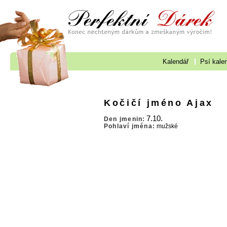
Kalendář
Psí kale
Kočičí jméno Ajax
7.10.
Den jmenin:
Pohlaví jména:
mužské