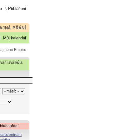
e
Přihlášení
AJNÁ PŘÁNÍ
Můj kalendář
čí jméno Empire
vání svátků a
 blahopřání
 narozeninám
svátku