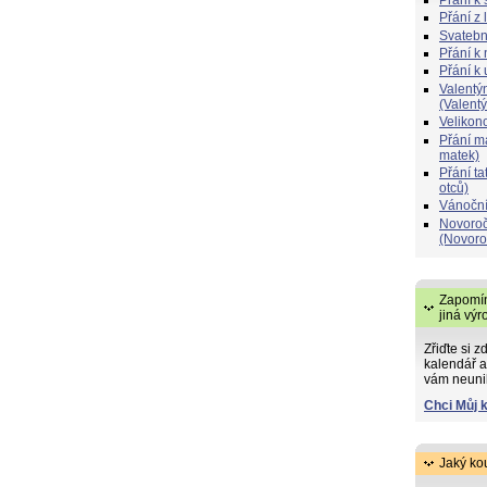
Přání z 
Svatebn
Přání k 
Přání k
Valentý
(Valent
Velikon
Přání 
matek)
Přání t
otců)
Vánoční
Novoroč
(Novoro
Zapomín
jiná výr
Zřiďte si z
kalendář a
vám neuni
Chci Můj 
Jaký ko