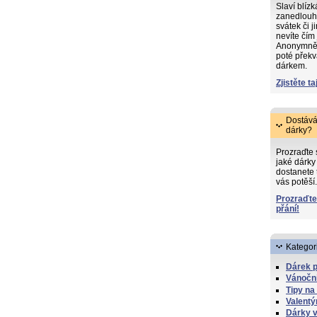
Slaví blíz
zanedlouh
svátek či j
nevíte čím
Anonymně s
poté překv
dárkem.
Zjistěte ta
Dostává
dárky?
Prozraďte
jaké dárky 
dostanete 
vás potěší.
Prozraďte
přání!
Kategor
Dárek 
Vánočn
Tipy na
Valentý
Dárky v