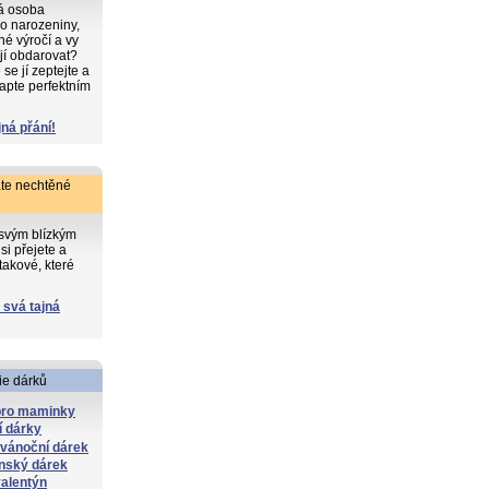
ká osoba
o narozeniny,
iné výročí a vy
 jí obdarovat?
e jí zeptejte a
apte perfektním
jná přání!
te nechtěné
 svým blízkým
si přejete a
takové, které
 svá tajná
ie dárků
pro maminky
í dárky
 vánoční dárek
nský dárek
alentýn