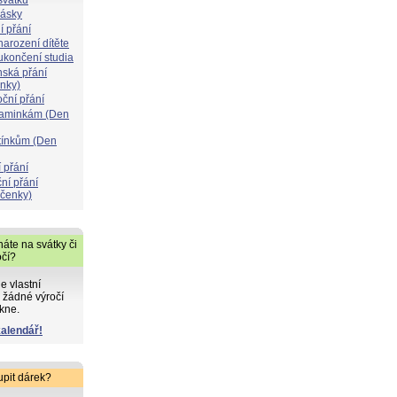
lásky
í přání
narození dítěte
 ukončení studia
nská přání
ýnky)
oční přání
maminkám (Den
atínkům (Den
 přání
ní přání
čenky)
áte na svátky či
očí?
de vlastní
 žádné výročí
kne.
kalendář!
upit dárek?