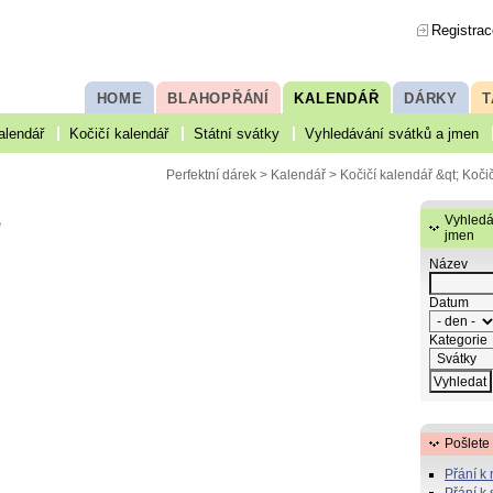
Registrac
HOME
BLAHOPŘÁNÍ
KALENDÁŘ
DÁRKY
T
alendář
Kočičí kalendář
Státní svátky
Vyhledávání svátků a jmen
Perfektní dárek
>
Kalendář
>
Kočičí kalendář
&qt; Koči
e
Vyhledá
jmen
Název
Datum
Kategorie
Pošlete
Přání k
Přání k 