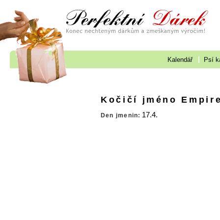
Kalendář
Psí k
Kočičí jméno Empir
17.4.
Den jmenin: