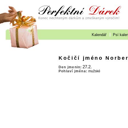
Kalendář
Psí kale
Kočičí jméno Norber
27.2.
Den jmenin:
Pohlaví jména:
mužské