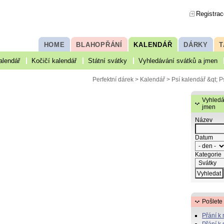
Registrac
HOME
BLAHOPŘÁNÍ
KALENDÁŘ
DÁRKY
T
alendář
Kočičí kalendář
Státní svátky
Vyhledávání svátků a jmen
Perfektní dárek
>
Kalendář
>
Psí kalendář
&qt; P
Vyhledá
jmen
Název
Datum
Kategorie
Pošlete
Přání k
Přání k 