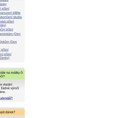
lásky
í přání
narození dítěte
 ukončení studia
nská přání
ýnky)
oční přání
maminkám (Den
atínkům (Den
 přání
ní přání
čenky)
áte na svátky či
očí?
de vlastní
 žádné výročí
kne.
kalendář!
upit dárek?