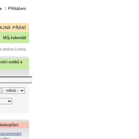
e
Přihlášení
AJNÁ PŘÁNÍ
Můj kalendář
sí jméno Corina
vání svátků a
 blahopřání
 narozeninám
svátku