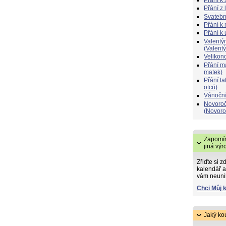
Přání z 
Svatebn
Přání k 
Přání k
Valentý
(Valent
Velikon
Přání 
matek)
Přání t
otců)
Vánoční
Novoroč
(Novoro
Zapomín
jiná výr
Zřiďte si z
kalendář a
vám neuni
Chci Můj 
Jaký ko