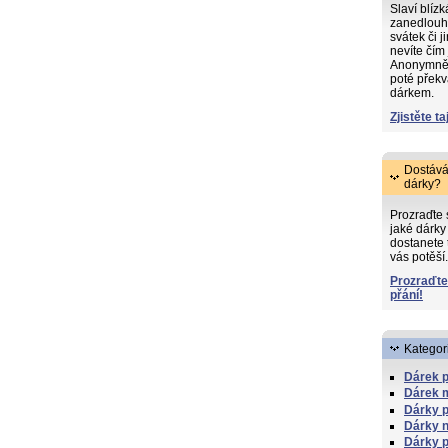
Slaví blíz
zanedlouh
svátek či j
nevíte čím
Anonymně s
poté překv
dárkem.
Zjistěte ta
Dostává
dárky?
Prozraďte
jaké dárky 
dostanete 
vás potěší.
Prozraďte
přání!
Kategor
Dárek 
Dárek 
Dárky p
Dárky 
Dárky p