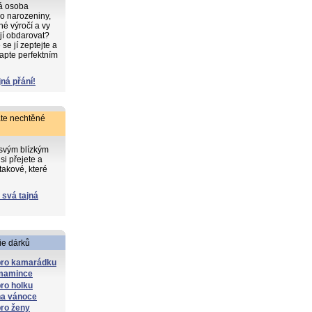
ká osoba
o narozeniny,
iné výročí a vy
 jí obdarovat?
e jí zeptejte a
apte perfektním
jná přání!
te nechtěné
 svým blízkým
si přejete a
takové, které
 svá tajná
ie dárků
pro kamarádku
mamince
ro holku
na vánoce
ro ženy