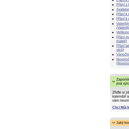
Přání z 
Svatebn
Přání k 
Přání k
Valentý
(Valent
Velikon
Přání 
matek)
Přání t
otců)
Vánoční
Novoroč
(Novoro
Zapomín
jiná výr
Zřiďte si z
kalendář a
vám neuni
Chci Můj 
Jaký ko