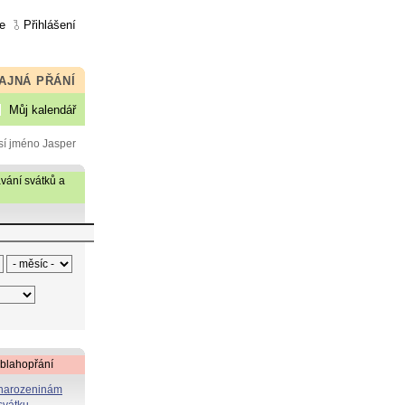
e
Přihlášení
AJNÁ PŘÁNÍ
Můj kalendář
sí jméno Jasper
vání svátků a
 blahopřání
 narozeninám
svátku