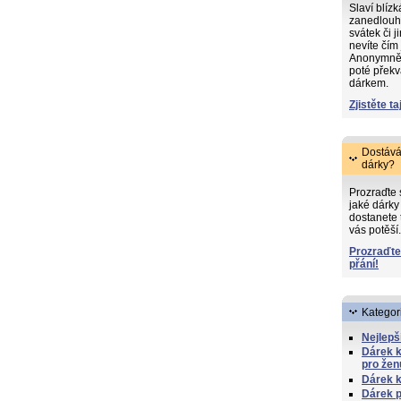
Slaví blíz
zanedlouh
svátek či j
nevíte čím
Anonymně s
poté překv
dárkem.
Zjistěte ta
Dostává
dárky?
Prozraďte
jaké dárky 
dostanete 
vás potěší.
Prozraďte
přání!
Kategor
Nejlepš
Dárek 
pro žen
Dárek k
Dárek p