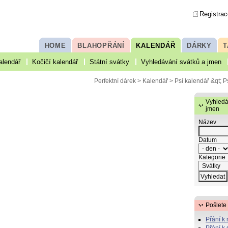
Registrac
HOME
BLAHOPŘÁNÍ
KALENDÁŘ
DÁRKY
T
alendář
Kočičí kalendář
Státní svátky
Vyhledávání svátků a jmen
Perfektní dárek
>
Kalendář
>
Psí kalendář
&qt; P
Vyhledá
jmen
Název
Datum
Kategorie
Pošlete
Přání k
Přání k 