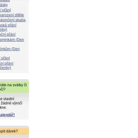
lásky
í přání
narození dítěte
 ukončení studia
nská přání
ýnky)
oční přání
maminkám (Den
atínkům (Den
 přání
ní přání
čenky)
áte na svátky či
očí?
de vlastní
 žádné výročí
kne.
kalendář!
upit dárek?