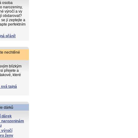
ká osoba
o narozeniny,
iné výročí a vy
 jí obdarovat?
e jí zeptejte a
apte perfektním
jná přání!
te nechtěné
 svým blízkým
si přejete a
takové, které
 svá tajná
ie dárků
í dárek
k narozeninám
u
 výročí
ro ženy