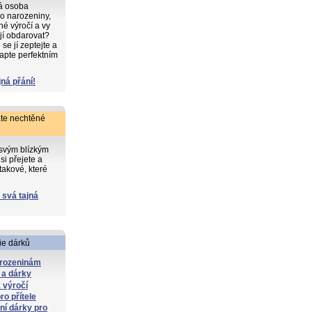
ká osoba
o narozeniny,
iné výročí a vy
 jí obdarovat?
e jí zeptejte a
apte perfektním
jná přání!
te nechtěné
 svým blízkým
si přejete a
takové, které
 svá tajná
ie dárků
arozeninám
 a dárky
 výročí
ro přítele
lní dárky pro