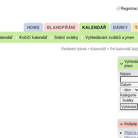
Registrac
HOME
BLAHOPŘÁNÍ
KALENDÁŘ
DÁRKY
T
alendář
Kočičí kalendář
Státní svátky
Vyhledávání svátků a jmen
Perfektní dárek
>
Kalendář
>
Psí kalendář
&qt
Vyhledá
jmen
Název
Datum
Kategorie
Pošlete
Přání k
Přání k 