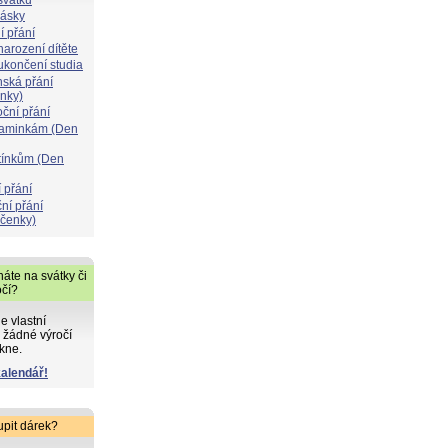
lásky
í přání
narození dítěte
 ukončení studia
nská přání
ýnky)
oční přání
maminkám (Den
atínkům (Den
 přání
ní přání
čenky)
áte na svátky či
očí?
de vlastní
 žádné výročí
kne.
kalendář!
upit dárek?