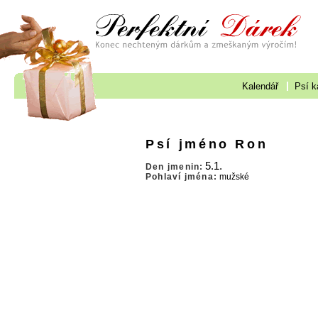
Kalendář
Psí k
Psí jméno Ron
5.1.
Den jmenin:
Pohlaví jména:
mužské