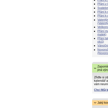
Přání z 
Svatebn
Přání k 
Přání k
Valentý
(Valent
Velikon
Přání 
matek)
Přání t
otců)
Vánoční
Novoroč
(Novoro
Zapomín
jiná výr
Zřiďte si z
kalendář a
vám neuni
Chci Můj 
Jaký ko