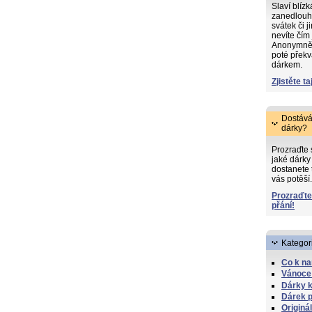
Slaví blíz
zanedlouh
svátek či j
nevíte čím
Anonymně s
poté překv
dárkem.
Zjistěte ta
Dostává
dárky?
Prozraďte
jaké dárky 
dostanete 
vás potěší.
Prozraďte
přání!
Kategor
Co k n
Vánoce
Dárky k
Dárek p
Originá