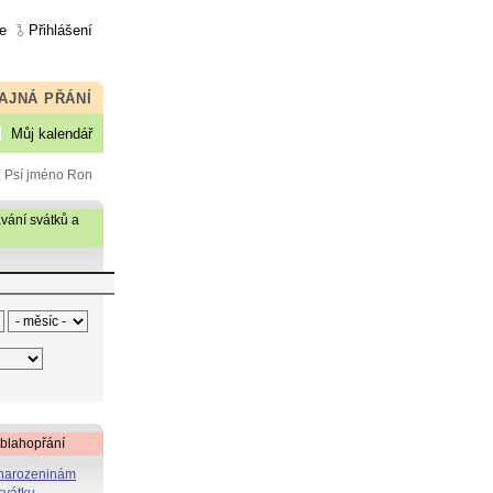
e
Přihlášení
AJNÁ PŘÁNÍ
Můj kalendář
; Psí jméno Ron
vání svátků a
 blahopřání
 narozeninám
svátku