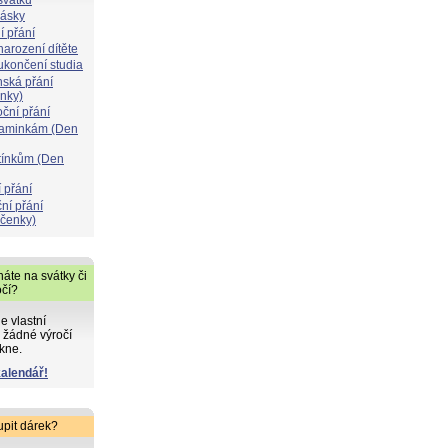
lásky
í přání
narození dítěte
 ukončení studia
nská přání
ýnky)
oční přání
maminkám (Den
atínkům (Den
 přání
ní přání
čenky)
áte na svátky či
očí?
de vlastní
 žádné výročí
kne.
kalendář!
upit dárek?