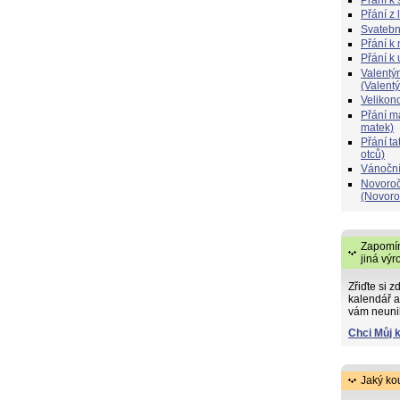
Přání z 
Svatebn
Přání k 
Přání k
Valentý
(Valent
Velikon
Přání 
matek)
Přání t
otců)
Vánoční
Novoroč
(Novoro
Zapomín
jiná výr
Zřiďte si z
kalendář a
vám neuni
Chci Můj 
Jaký ko