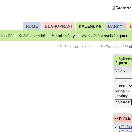
Registrac
HOME
BLAHOPŘÁNÍ
KALENDÁŘ
DÁRKY
T
alendář
Kočičí kalendář
Státní svátky
Vyhledávání svátků a jmen
Perfektní dárek
>
Kalendář
>
Psí kalendář
&qt
Vyhledá
jmen
Název
Datum
Kategorie
Pošlete
Přání k
Přání k 