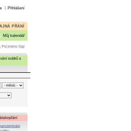
e
Přihlášení
AJNÁ PŘÁNÍ
Můj kalendář
; Psí jméno Sigi
vání svátků a
 blahopřání
 narozeninám
svátku