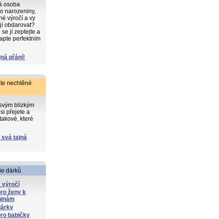
ká osoba
o narozeniny,
iné výročí a vy
 jí obdarovat?
e jí zeptejte a
apte perfektním
jná přání!
te nechtěné
 svým blízkým
si přejete a
takové, které
 svá tajná
ie dárků
 výročí
ro ženy k
ninám
dárky
ro babičky