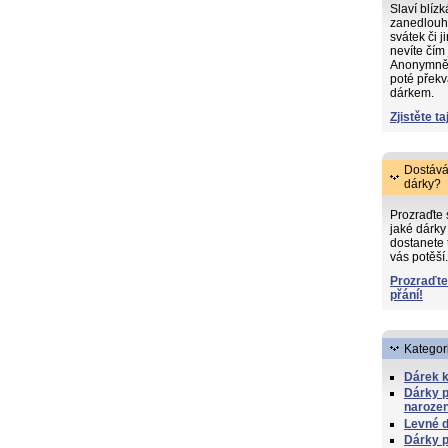
Slaví blíz
zanedlouh
svátek či j
nevíte čím
Anonymně s
poté překv
dárkem.
Zjistěte ta
Dostává
dárky?
Prozraďte
jaké dárky 
dostanete 
vás potěší.
Prozraďte
přání!
Kategor
Dárek k
Dárky p
naroze
Levné 
Dárky p