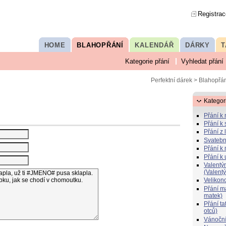
Registrac
HOME
BLAHOPŘÁNÍ
KALENDÁŘ
DÁRKY
T
Kategorie přání
Vyhledat přání
Perfektní dárek
>
Blahopřán
Kategor
Přání k
Přání k 
Přání z 
Svatebn
Přání k 
Přání k
Valentý
(Valent
Velikon
Přání 
matek)
Přání t
otců)
Vánoční