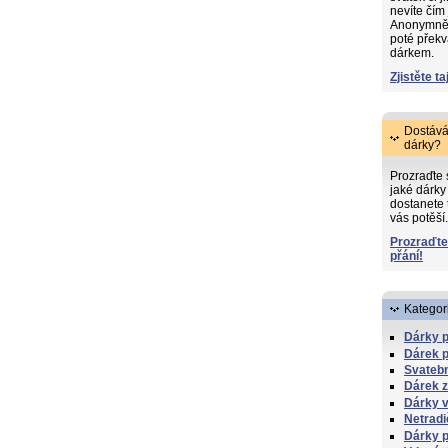
nevíte čím
Anonymně s
poté překv
dárkem.
Zjistěte ta
Dostává
dárky?
Prozraďte
jaké dárky 
dostanete 
vás potěší.
Prozraďte
přání!
Kategor
Dárky p
Dárek 
Svatebn
Dárek z
Dárky 
Netradi
Dárky p