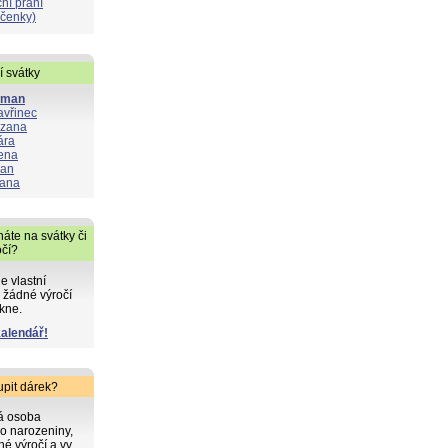
ní přání
čenky)
í svátky
oman
avřinec
zana
ára
ena
lan
ana
áte na svátky či
očí?
de vlastní
 žádné výročí
kne.
kalendář!
upit dárek?
ká osoba
o narozeniny,
iné výročí a vy