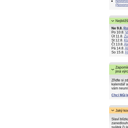
Novoroč
(Novoro
Nejbližš
Ne 9.8.
R
Po 10.8.
V
Út 11.8.
Zu
St 12.8.
Kl
Čt 13.8.
Al
Pá 14.8.
A
So 15.8.
H
Zapomín
jiná výr
Zřiďte si z
kalendář a
vám neuni
Chci Můj 
Jaký ko
Slaví blíz
zanedlouh
svátek či j