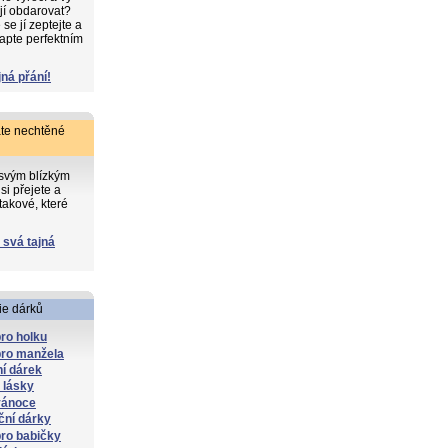
 jí obdarovat?
e jí zeptejte a
apte perfektním
jná přání!
te nechtěné
 svým blízkým
si přejete a
takové, které
 svá tajná
ie dárků
ro holku
pro manžela
í dárek
 lásky
vánoce
ční dárky
ro babičky