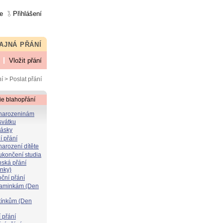
e
Přihlášení
AJNÁ PŘÁNÍ
Vložit přání
í
> Poslat přání
ie blahopřání
 narozeninám
svátku
lásky
í přání
narození dítěte
 ukončení studia
nská přání
ýnky)
oční přání
maminkám (Den
atínkům (Den
 přání