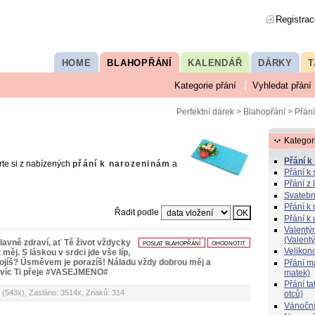
Registrac
HOME
BLAHOPŘÁNÍ
KALENDÁŘ
DÁRKY
T
Kategorie přání
Vyhledat přání
Perfektní dárek
>
Blahopřání
> Přání
m
Kategor
Přání k
rte si z nabízených
přání k narozeninám
a
Přání k 
Přání z 
Svatebn
Přání k 
Řadit podle
Přání k
Valentý
(Valent
lavně zdraví, ať Tě život vždycky
poslat blahopřání
ohodnotit
Velikon
 měj. S láskou v srdci jde vše líp,
zbrojíš? Úsměvem je porazíš! Náladu vždy dobrou měj a
Přání 
 víc Ti přeje #VASEJMENO#
matek)
Přání t
 (543x), Zasláno: 3514x, Znaků: 314
otců)
Vánoční