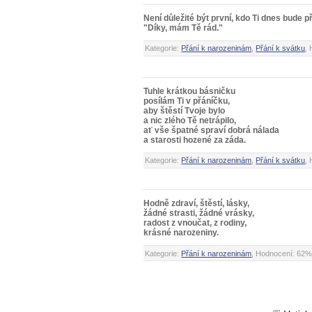
Není důležité být první, kdo Ti dnes bude přá
"Díky, mám Tě rád."
Kategorie:
Přání k narozeninám
,
Přání k svátku
,
Tuhle krátkou básničku
posílám Ti v přáníčku,
aby štěstí Tvoje bylo
a nic zlého Tě netrápilo,
ať vše špatné spraví dobrá nálada
a starosti hozené za záda.
Kategorie:
Přání k narozeninám
,
Přání k svátku
,
Hodně zdraví, štěstí, lásky,
žádné strasti, žádné vrásky,
radost z vnoučat, z rodiny,
krásné narozeniny.
Kategorie:
Přání k narozeninám
, Hodnocení: 62%