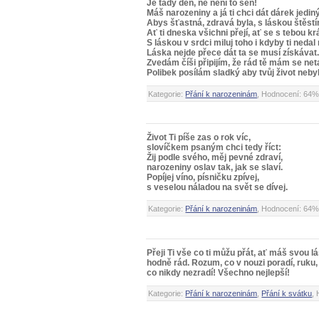
Je tady den, ne není to sen!
Máš narozeniny a já ti chci dát dárek jediný
Abys šťastná, zdravá byla, s láskou štěstím
Ať ti dneska všichni přejí, ať se s tebou k
S láskou v srdci miluj toho i kdyby ti neda
Láska nejde přece dát ta se musí získávat
Zvedám číši připijím, že rád tě mám se net
Polibek posílám sladký aby tvůj život nebyl
Kategorie:
Přání k narozeninám
, Hodnocení: 64%
Život Ti píše zas o rok víc,
slovíčkem psaným chci tedy říct:
Žij podle svého, měj pevné zdraví,
narozeniny oslav tak, jak se slaví.
Popíjej víno, písničku zpívej,
s veselou náladou na svět se dívej.
Kategorie:
Přání k narozeninám
, Hodnocení: 64%
Přeji Ti vše co ti můžu přát, ať máš svou 
hodně rád. Rozum, co v nouzi poradí, ruku, 
co nikdy nezradí! Všechno nejlepší!
Kategorie:
Přání k narozeninám
,
Přání k svátku
,