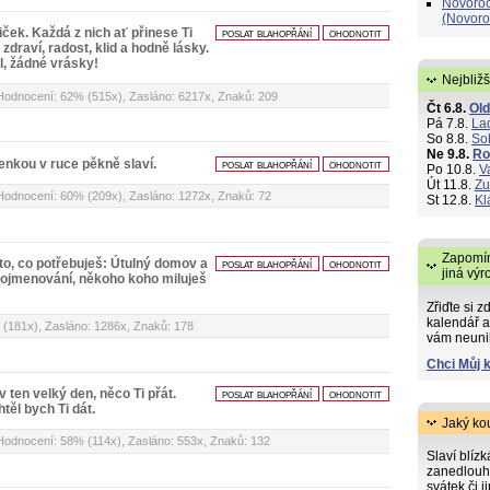
Novoroč
(Novoro
ček. Každá z nich ať přinese Ti
poslat blahopřání
ohodnotit
 zdraví, radost, klid a hodně lásky.
, žádné vrásky!
Nejbližš
 Hodnocení: 62% (515x), Zasláno: 6217x, Znaků: 209
Čt 6.8.
Old
Pá 7.8.
La
So 8.8.
So
Ne 9.8.
R
klenkou v ruce pěkně slaví.
poslat blahopřání
ohodnotit
Po 10.8.
V
Út 11.8.
Zu
 Hodnocení: 60% (209x), Zasláno: 1272x, Znaků: 72
St 12.8.
Kl
Zapomín
 to, co potřebuješ: Útulný domov a
poslat blahopřání
ohodnotit
jiná výr
 pojmenování, někoho koho miluješ
Zřiďte si z
kalendář a
 (181x), Zasláno: 1286x, Znaků: 178
vám neuni
Chci Můj 
 ten velký den, něco Ti přát.
poslat blahopřání
ohodnotit
htěl bych Ti dát.
Jaký ko
 Hodnocení: 58% (114x), Zasláno: 553x, Znaků: 132
Slaví blíz
zanedlouh
svátek či j