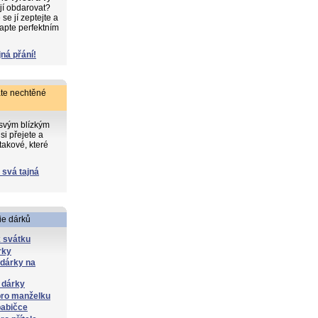
 jí obdarovat?
e jí zeptejte a
apte perfektním
jná přání!
te nechtěné
 svým blízkým
si přejete a
takové, které
 svá tajná
ie dárků
 svátku
rky
 dárky na
 dárky
pro manželku
babičce