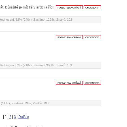
t. Důležité je mít Tě v srdci a říci:
poslat blahopřání
ohodnotit
 Hodnocení: 62% (240x), Zasláno: 1298x, Znaků: 102
poslat blahopřání
ohodnotit
 Hodnocení: 62% (218x), Zasláno: 3068x, Znaků: 159
poslat blahopřání
ohodnotit
 (141x), Zasláno: 795x, Znaků: 108
| 1 |
2
|
3
|
Další »