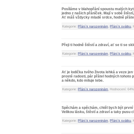
Posíláme v blahopřání spoustu malých kyti
jedno z našich přáníček. Mají v sobě štěstí,
Ať máš vždycky mladé srdce, hodně přátel
Kategorie:
Přání k narozeninám
,
Přání k svátku
,
Přeji ti hodně štěstí a zdraví, ať se ti se s
Kategorie:
Přání k narozeninám
,
Přání k svátku
,
Ať je lodička tvého života lehká a veze jen
prosté radosti, pár přátel hodných tohoto
a někdo, kdo miluje tebe.
Kategorie:
Přání k narozeninám
, Hodnocení: 64%
Spěchám a spěchám, chtěl bych být první v
Velikou lásku, štěstí a zdraví a taky pusu c
Kategorie:
Přání k narozeninám
,
Přání k svátku
,