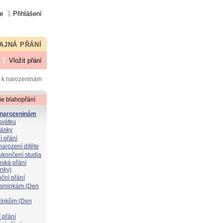
e
Přihlášení
AJNÁ PŘÁNÍ
Vložit přání
 k narozeninám
ie blahopřání
 narozeninám
svátku
lásky
í přání
narození dítěte
 ukončení studia
nská přání
ýnky)
oční přání
maminkám (Den
atínkům (Den
 přání