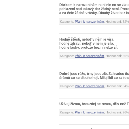
Dárkem k narozeninám není nic co se zlatem
pohlazení nad takový dar žádný není. Proto 
a na čele žádné vrásky. Dlouhý život bez bol
Kategorie:
Přání k narozeninám
, Hodnocení: 62%
Hodně štěstí, neboť v něm je víra,
hodně zdraví, neboť v něm je síla,
hodně lásky, protože bez ní nelze žít.
Kategorie:
Přání k narozeninám
, Hodnocení: 66%
Dobré jsou růže, trny jsou zlé. Zahradou ti
šrámů co se dlouho hojí. Miluj lidi co za to
Kategorie:
Přání k narozeninám
, Hodnocení: 64%
Užívej života, brouzdej se rosou, dřív než 
Kategorie:
Přání k narozeninám
, Hodnocení: 76%