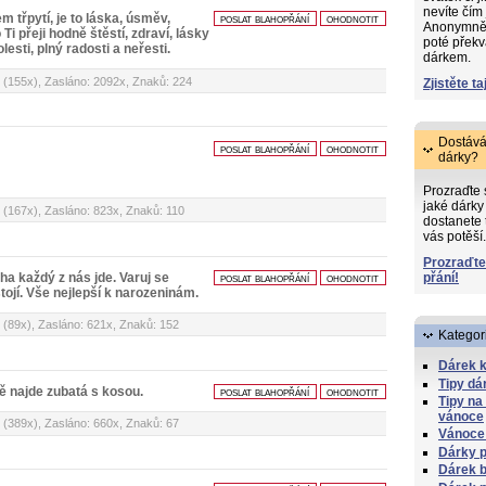
nevíte čím
 třpytí, je to láska, úsměv,
poslat blahopřání
ohodnotit
Anonymně s
Ti přeji hodně štěstí, zdraví, lásky
poté překv
esti, plný radosti a neřesti.
dárkem.
 (155x), Zasláno: 2092x, Znaků: 224
Zjistěte ta
Dostává
poslat blahopřání
ohodnotit
dárky?
Prozraďte
jaké dárky 
 (167x), Zasláno: 823x, Znaků: 110
dostanete 
vás potěší.
Prozraďte
přání!
cha každý z nás jde. Varuj se
poslat blahopřání
ohodnotit
 stojí. Vše nejlepší k narozeninám.
 (89x), Zasláno: 621x, Znaků: 152
Kategor
Dárek k
Tipy dá
Tě najde zubatá s kosou.
poslat blahopřání
ohodnotit
Tipy na
vánoce
 (389x), Zasláno: 660x, Znaků: 67
Vánoce
Dárky 
Dárek 