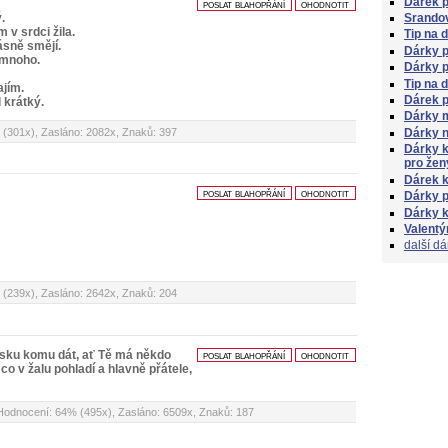
Dárek p
poslat blahopřání
ohodnotit
Srandov
.
 v srdci žila.
Tip na 
rásně smějí.
Dárky p
l mnoho.
Dárky p
.
Tip na 
ajím.
Dárek 
 krátký.
Dárky 
 (301x), Zasláno: 2082x, Znaků: 397
Dárky 
Dárky 
pro žen
Dárek 
poslat blahopřání
ohodnotit
Dárky 
Dárky k
Valentý
další dá
 (239x), Zasláno: 2642x, Znaků: 204
lásku komu dát, ať Tě má někdo
poslat blahopřání
ohodnotit
co v žalu pohladí a hlavně přátele,
 Hodnocení: 64% (495x), Zasláno: 6509x, Znaků: 187