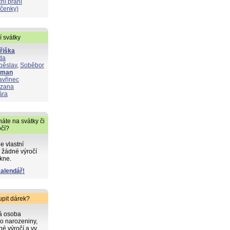
ní přání
čenky)
í svátky
řiška
da
běslav
,
Soběbor
oman
avřinec
zana
ára
áte na svátky či
očí?
de vlastní
 žádné výročí
kne.
kalendář!
upit dárek?
ká osoba
o narozeniny,
iné výročí a vy