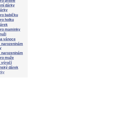
ro přítele
ní dárky
dárky
ro babičku
ro holku
dárek
pro maminky
muži
na vánoce
k narozeninám
y
k narozeninám
pro muže
 výročí
nský dárek
rky