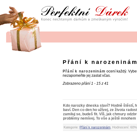
Přání k narozeniná
Přání k narozeninám
ocení každý. Vybe
nezapomeňte jej zaslat včas.
Zobrazeno přání 1 - 15 z 41
Kdo narozky dneska slaví? Hodně štěstí, h
baví. Den co den ho užívej, ze života radost
zamiluj se, budeš fit. Víš, jak chmury od
problémy nemívej. To vše a ještě mnohem
Kategorie:
Přání k narozeninám
, Hodnocení: 60%