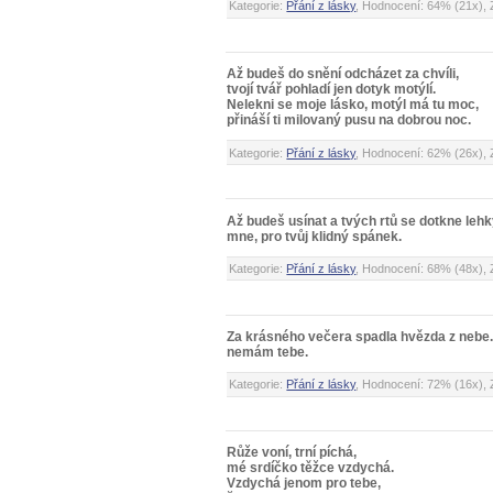
Kategorie:
Přání z lásky
, Hodnocení: 64% (21x), 
Až budeš do snění odcházet za chvíli,
tvojí tvář pohladí jen dotyk motýlí.
Nelekni se moje lásko, motýl má tu moc,
přináší ti milovaný pusu na dobrou noc.
Kategorie:
Přání z lásky
, Hodnocení: 62% (26x), 
Až budeš usínat a tvých rtů se dotkne lehk
mne, pro tvůj klidný spánek.
Kategorie:
Přání z lásky
, Hodnocení: 68% (48x), 
Za krásného večera spadla hvězda z nebe. 
nemám tebe.
Kategorie:
Přání z lásky
, Hodnocení: 72% (16x), 
Růže voní, trní píchá,
mé srdíčko těžce vzdychá.
Vzdychá jenom pro tebe,