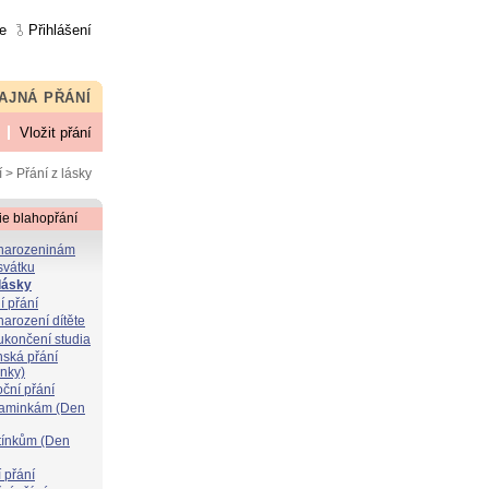
e
Přihlášení
AJNÁ PŘÁNÍ
Vložit přání
í
> Přání z lásky
ie blahopřání
 narozeninám
svátku
 lásky
í přání
narození dítěte
 ukončení studia
nská přání
ýnky)
oční přání
maminkám (Den
atínkům (Den
 přání