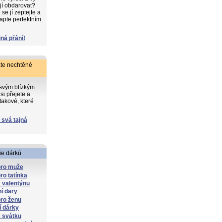
 jí obdarovat?
e jí zeptejte a
apte perfektním
jná přání!
te nechtěné
 svým blízkým
si přejete a
takové, které
 svá tajná
ie dárků
pro muže
ro tatínka
 valentýnu
í dary
ro ženu
í dárky
 svátku