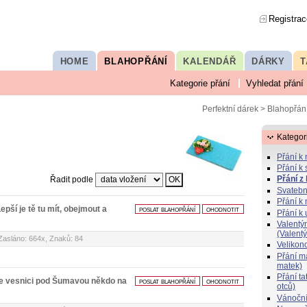
Registrac
HOME
BLAHOPŘÁNÍ
KALENDÁŘ
DÁRKY
T
Kategorie přání
Vyhledat přání
Perfektní dárek
>
Blahopřán
Kategor
Přání k
Přání k 
Přání z
Řadit podle
Svatebn
Přání k 
Lepší je tě tu mít, obejmout a
poslat blahopřání
ohodnotit
Přání k
Valentý
(Valent
Zasláno: 664x, Znaků: 84
Velikon
Přání 
matek)
Přání t
 Ve vesnici pod Šumavou někdo na
poslat blahopřání
ohodnotit
otců)
Vánoční