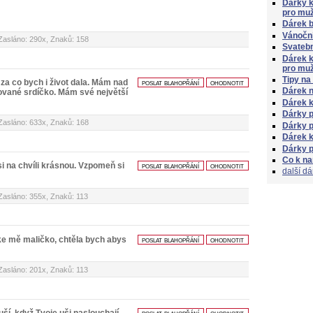
Dárky 
pro mu
Dárek 
Vánočn
Zasláno: 290x, Znaků: 158
Svatebn
Dárek 
pro mu
Tipy na
za co bych i život dala. Mám nad
poslat blahopřání
ohodnotit
Dárek 
lované srdíčko. Mám své největší
Dárek k
Dárky p
Zasláno: 633x, Znaků: 168
Dárky p
Dárek k
Dárky 
Co k n
 na chvíli krásnou. Vzpomeň si
poslat blahopřání
ohodnotit
další dá
Zasláno: 355x, Znaků: 113
ke mě maličko, chtěla bych abys
poslat blahopřání
ohodnotit
Zasláno: 201x, Znaků: 113
uší, když Tvoje uši naslouchají
poslat blahopřání
ohodnotit