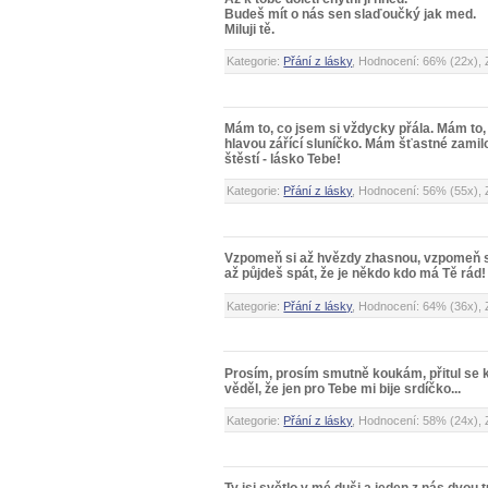
Budeš mít o nás sen slaďoučký jak med.
Miluji tě.
Kategorie:
Přání z lásky
, Hodnocení: 66% (22x), 
Mám to, co jsem si vždycky přála. Mám to, 
hlavou zářící sluníčko. Mám šťastné zami
štěstí - lásko Tebe!
Kategorie:
Přání z lásky
, Hodnocení: 56% (55x), 
Vzpomeň si až hvězdy zhasnou, vzpomeň si
až půjdeš spát, že je někdo kdo má Tě rád!
Kategorie:
Přání z lásky
, Hodnocení: 64% (36x), 
Prosím, prosím smutně koukám, přitul se 
věděl, že jen pro Tebe mi bije srdíčko...
Kategorie:
Přání z lásky
, Hodnocení: 58% (24x), 
Ty jsi světlo v mé duši a jeden z nás dvou t