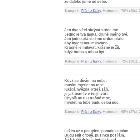
že daleko jsme od sebe.
Kategorie:
Přání z lásky
, Hodnocení: 70% (20x), 
Jen dve věci skrývá srdce mé.
Jedno je tvá láska, druhé jméno tvé.
Jen jedno přání si mé srdce přálo,
aby bylo tebou milováno.
Krásné je milovat, krásné je žít,
když mohu s tebou být.
Kategorie:
Přání z lásky
, Hodnocení: 72% (30x), 
Když se dívám na nebe,
musím myslet na tebe.
Každá hvězda, která září,
je jak úsměv v tvojí tváři.
Chybíš mi tu strašně moc,
myslet na tebe budu celou noc.
Kategorie:
Přání z lásky
, Hodnocení: 68% (27x), 
Ležím už v postýlce, pomalu usínám.
Budu snít o tobě, pusinku posílám.
Až k tobě doletí chytni ji hned.