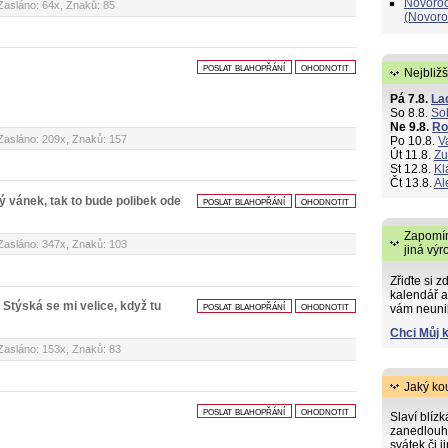
Novoroč
Zasláno: 64x, Znaků: 85
(Novoro
poslat blahopřání
ohodnotit
Nejbližš
Pá 7.8.
La
So 8.8.
So
Ne 9.8.
R
Zasláno: 209x, Znaků: 157
Po 10.8.
V
Út 11.8.
Zu
St 12.8.
Kl
Čt 13.8.
Al
ý vánek, tak to bude polibek ode
poslat blahopřání
ohodnotit
Zapomín
Zasláno: 347x, Znaků: 103
jiná výr
Zřiďte si z
kalendář a
Stýská se mi velice, když tu
poslat blahopřání
ohodnotit
vám neuni
Chci Můj 
Zasláno: 153x, Znaků: 83
Jaký ko
poslat blahopřání
ohodnotit
Slaví blíz
zanedlouh
svátek či j