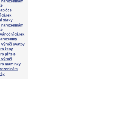
k narozeninám
že
babičce
í dárek
í dárky
k narozeninám
že
 vánoční dárek
narozeniny
 výročí svatby
ro ženy
ro přítele
 výročí
pro maminky
arozeninám
rky