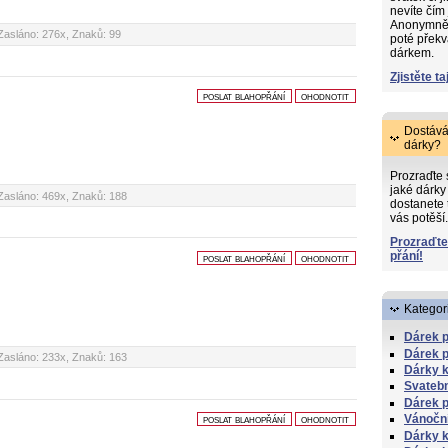
nevíte čím
Anonymně s
Zasláno: 276x, Znaků: 99
poté překv
dárkem.
Zjistěte ta
poslat blahopřání
ohodnotit
Dostává
dárky?
Prozraďte
jaké dárky 
Zasláno: 469x, Znaků: 188
dostanete 
vás potěší.
Prozraďte
přání!
poslat blahopřání
ohodnotit
Kategor
Dárek 
Dárek p
Zasláno: 233x, Znaků: 163
Dárky k
Svatebn
Dárek p
Vánočn
poslat blahopřání
ohodnotit
Dárky k