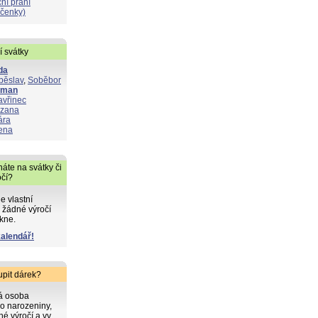
ní přání
čenky)
í svátky
da
běslav
,
Soběbor
oman
avřinec
zana
ára
ena
áte na svátky či
očí?
de vlastní
 žádné výročí
kne.
kalendář!
upit dárek?
ká osoba
o narozeniny,
iné výročí a vy