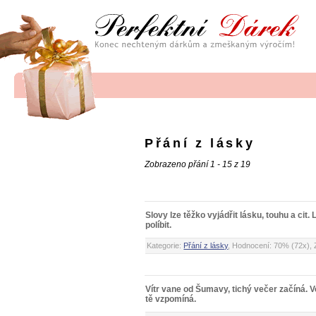
Přání z lásky
Zobrazeno přání 1 - 15 z 19
Slovy lze těžko vyjádřit lásku, touhu a cit. 
políbit.
Kategorie:
Přání z lásky
, Hodnocení: 70% (72x), 
Vítr vane od Šumavy, tichý večer začíná.
tě vzpomíná.