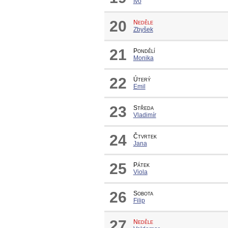
Ivo
20
Neděle
Zbyšek
21
Pondělí
Monika
22
Úterý
Emil
23
Středa
Vladimír
24
Čtvrtek
Jana
25
Pátek
Viola
26
Sobota
Filip
27
Neděle