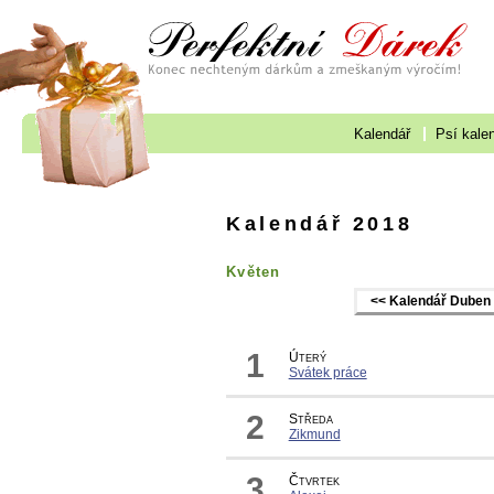
Kalendář
Psí kale
Kalendář 2018
Květen
<< Kalendář Duben
1
Úterý
Svátek práce
2
Středa
Zikmund
3
Čtvrtek