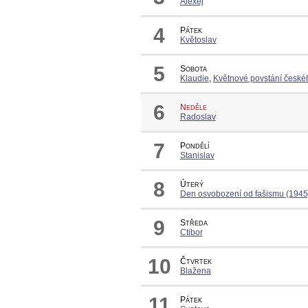
Alexej
4
Pátek
Květoslav
5
Sobota
Klaudie
,
Květnové povstání českéh
6
Neděle
Radoslav
7
Pondělí
Stanislav
8
Úterý
Den osvobození od fašismu (1945
9
Středa
Ctibor
10
Čtvrtek
Blažena
11
Pátek