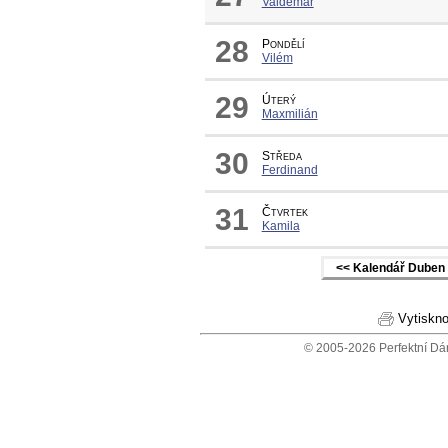
Valdemar
28
Pondělí
Vilém
29
Úterý
Maxmilián
30
Středa
Ferdinand
31
Čtvrtek
Kamila
<< Kalendář Duben
Vytiskno
© 2005-2026 Perfektní Dá