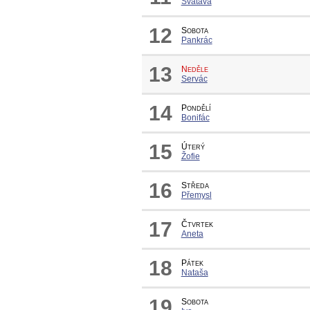
Svatava
12
Sobota
Pankrác
13
Neděle
Servác
14
Pondělí
Bonifác
15
Úterý
Žofie
16
Středa
Přemysl
17
Čtvrtek
Aneta
18
Pátek
Nataša
19
Sobota