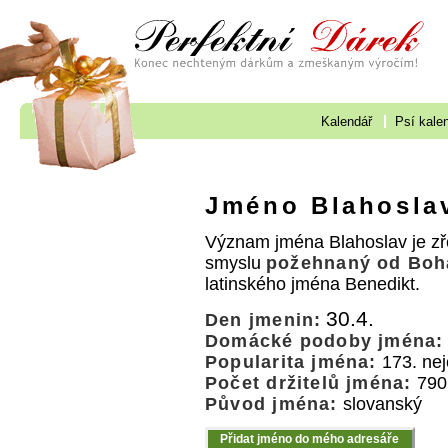
Kalendář
Psí kale
Jméno Blahosla
Význam jména Blahoslav je z
smyslu
požehnaný od Boh
latinského jména Benedikt.
30.4.
Den jmenin:
Domácké podoby jména:
Popularita jména:
173. nej
Počet držitelů jména:
790
Původ jména:
slovanský
Přidat jméno do mého adresáře