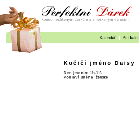
Kalendář
Psí kale
Kočičí jméno Daisy
15.12.
Den jmenin:
Pohlaví jména:
ženské