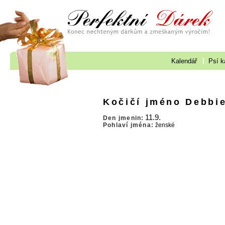
Kalendář
Psí k
Kočičí jméno Debbi
11.9.
Den jmenin:
Pohlaví jména:
ženské