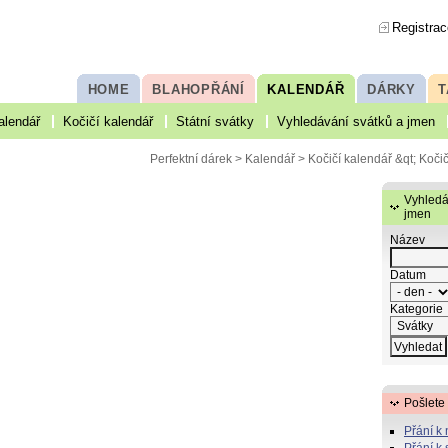
Registrac
HOME
BLAHOPŘÁNÍ
KALENDÁŘ
DÁRKY
T
alendář
Kočičí kalendář
Státní svátky
Vyhledávání svátků a jmen
Perfektní dárek
>
Kalendář
>
Kočičí kalendář
&qt; Koči
e
Vyhledá
jmen
Název
Datum
Kategorie
Pošlete
Přání k
Přání k 