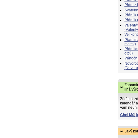
Přání z 
Svatebn
Přání k 
Přání k
Valentý
(Valent
Velikon
Přání 
matek)
Přání t
otců)
Vánoční
Novoroč
(Novoro
Zapomín
jiná výr
Zřiďte si z
kalendář a
vám neuni
Chci Můj 
Jaký ko