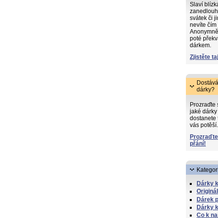
Slaví blíz
zanedlouh
svátek či j
nevíte čím
Anonymně s
poté překv
dárkem.
Zjistěte ta
Dostává
dárky?
Prozraďte
jaké dárky 
dostanete 
vás potěší.
Prozraďte
přání!
Kategor
Dárky k
Originá
Dárek 
Dárky k
Co k n