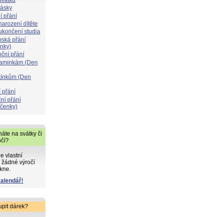
lásky
í přání
narození dítěte
 ukončení studia
nská přání
ýnky)
oční přání
maminkám (Den
atínkům (Den
 přání
ní přání
čenky)
áte na svátky či
očí?
de vlastní
 žádné výročí
kne.
kalendář!
upit dárek?