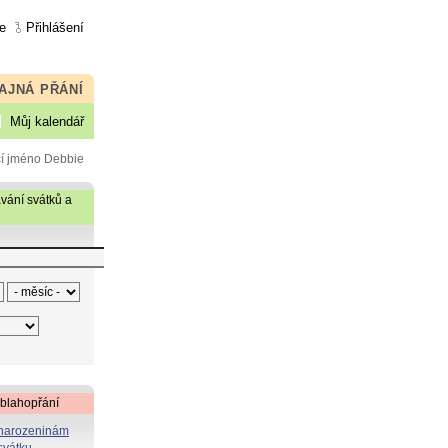
e
Přihlášení
AJNÁ PŘÁNÍ
Můj kalendář
čí jméno Debbie
vání svátků a
 blahopřání
 narozeninám
svátku