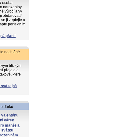
ká osoba
o narozeniny,
iné výročí a vy
 jí obdarovat?
e jí zeptejte a
apte perfektním
jná přání!
te nechtěné
 svým blízkým
si přejete a
takové, které
 svá tajná
ie dárků
 valentýnu
lní dárek
pro manžela
 svátku
arozeninám