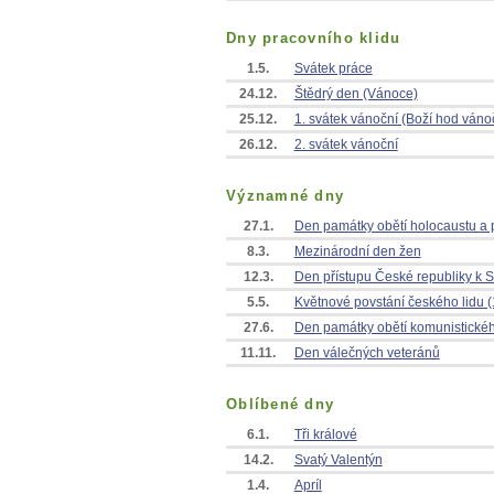
Dny pracovního klidu
1.5.
Svátek práce
24.12.
Štědrý den (Vánoce)
25.12.
1. svátek vánoční (Boží hod váno
26.12.
2. svátek vánoční
Významné dny
27.1.
Den památky obětí holocaustu a p
8.3.
Mezinárodní den žen
12.3.
Den přístupu České republiky k 
5.5.
Květnové povstání českého lidu 
27.6.
Den památky obětí komunistické
11.11.
Den válečných veteránů
Oblíbené dny
6.1.
Tři králové
14.2.
Svatý Valentýn
1.4.
Apríl