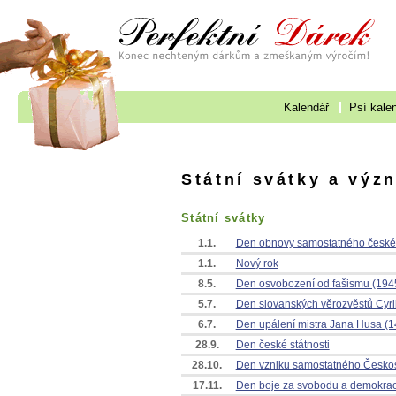
Kalendář
Psí kale
Státní svátky a výz
Státní svátky
1.1.
Den obnovy samostatného české
1.1.
Nový rok
8.5.
Den osvobození od fašismu (194
5.7.
Den slovanských věrozvěstů Cyri
6.7.
Den upálení mistra Jana Husa (1
28.9.
Den české státnosti
28.10.
Den vzniku samostatného Českos
17.11.
Den boje za svobodu a demokraci