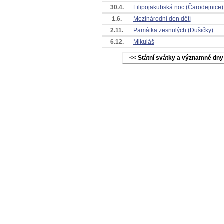
30.4.
Filipojakubská noc (Čarodejnice)
1.6.
Mezinárodní den dětí
2.11.
Památka zesnulých (Dušičky)
6.12.
Mikuláš
<< Státní svátky a významné dny