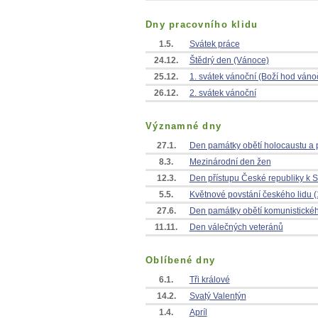
Dny pracovního klidu
1.5.
Svátek práce
24.12.
Štědrý den (Vánoce)
25.12.
1. svátek vánoční (Boží hod váno
26.12.
2. svátek vánoční
Významné dny
27.1.
Den památky obětí holocaustu a p
8.3.
Mezinárodní den žen
12.3.
Den přístupu České republiky k 
5.5.
Květnové povstání českého lidu 
27.6.
Den památky obětí komunistické
11.11.
Den válečných veteránů
Oblíbené dny
6.1.
Tři králové
14.2.
Svatý Valentýn
1.4.
Apríl