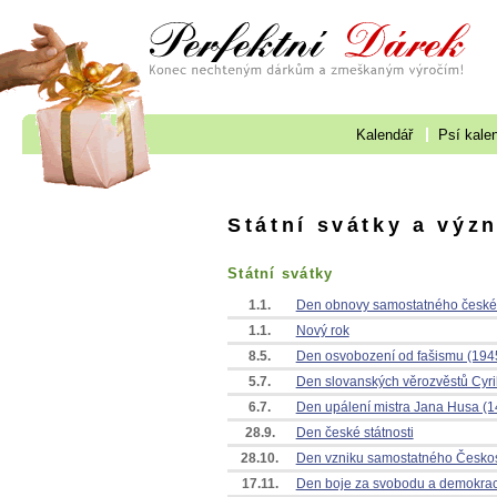
Kalendář
Psí kale
Státní svátky a výz
Státní svátky
1.1.
Den obnovy samostatného české
1.1.
Nový rok
8.5.
Den osvobození od fašismu (194
5.7.
Den slovanských věrozvěstů Cyri
6.7.
Den upálení mistra Jana Husa (1
28.9.
Den české státnosti
28.10.
Den vzniku samostatného Českos
17.11.
Den boje za svobodu a demokraci