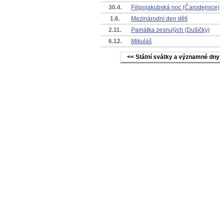
30.4.
Filipojakubská noc (Čarodejnice)
1.6.
Mezinárodní den dětí
2.11.
Památka zesnulých (Dušičky)
6.12.
Mikuláš
<< Státní svátky a významné dny