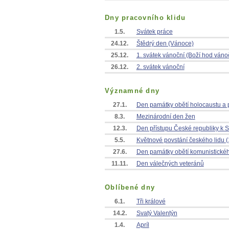
Dny pracovního klidu
1.5.
Svátek práce
24.12.
Štědrý den (Vánoce)
25.12.
1. svátek vánoční (Boží hod váno
26.12.
2. svátek vánoční
Významné dny
27.1.
Den památky obětí holocaustu a p
8.3.
Mezinárodní den žen
12.3.
Den přístupu České republiky k 
5.5.
Květnové povstání českého lidu 
27.6.
Den památky obětí komunistické
11.11.
Den válečných veteránů
Oblíbené dny
6.1.
Tři králové
14.2.
Svatý Valentýn
1.4.
Apríl