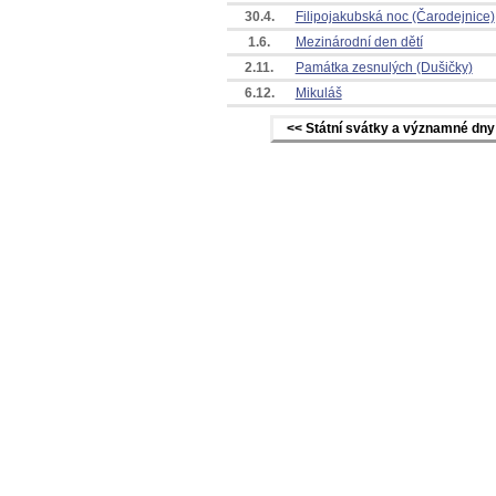
30.4.
Filipojakubská noc (Čarodejnice)
1.6.
Mezinárodní den dětí
2.11.
Památka zesnulých (Dušičky)
6.12.
Mikuláš
<< Státní svátky a významné dny