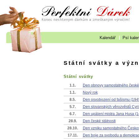
Kalendář
Psí kale
Státní svátky a výz
Státní svátky
1.1.
Den obnovy samostatného české
1.1.
Nový rok
8.5.
Den osvobození od fašismu (194
5.7.
Den slovanských věrozvěstů Cyri
6.7.
Den upálení mistra Jana Husa (1
28.9.
Den české státnosti
28.10.
Den vzniku samostatného Českos
17.11.
Den boje za svobodu a demokraci