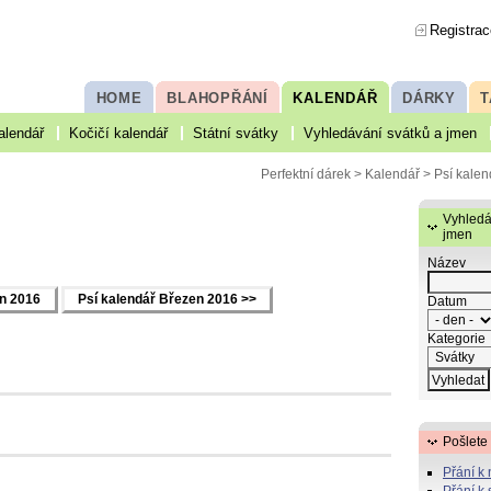
Registrac
HOME
BLAHOPŘÁNÍ
KALENDÁŘ
DÁRKY
T
alendář
Kočičí kalendář
Státní svátky
Vyhledávání svátků a jmen
Perfektní dárek
>
Kalendář
> Psí kalen
Vyhledá
jmen
Název
en 2016
Psí kalendář Březen 2016 >>
Datum
Kategorie
Pošlete
Přání k
Přání k 