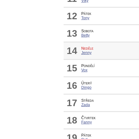
Viky
12
Pátek
Tony
13
Sobota
Betty
14
Neděle
Jenny
15
Pondělí
Vox
16
Úterý
Dingo
17
Středa
Zada
18
Čtvrtek
Fanny
19
Pátek