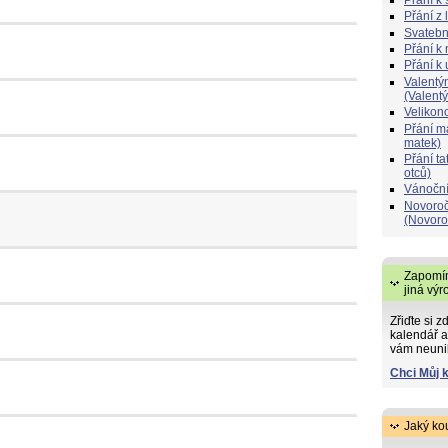
Přání z 
Svatebn
Přání k 
Přání k
Valentý
(Valent
Velikon
Přání 
matek)
Přání t
otců)
Vánoční
Novoroč
(Novoro
Zapomín
jiná výr
Zřiďte si z
kalendář a
vám neuni
Chci Můj 
Jaký ko