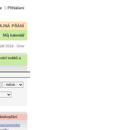
e
Přihlášení
AJNÁ PŘÁNÍ
Můj kalendář
dář 2016 - Únor
vání svátků a
 blahopřání
 narozeninám
svátku