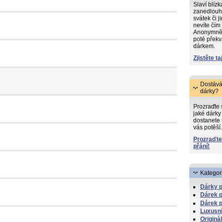
Slaví blíz
zanedlouh
svátek či j
nevíte čím
Anonymně s
poté překv
dárkem.
Zjistěte ta
Dostává
dárky?
Prozraďte
jaké dárky 
dostanete 
vás potěší.
Prozraďte
přání!
Kategor
Dárky p
Dárek p
Dárek p
Luxusní
Originá