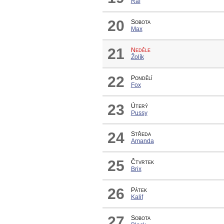
Raf
20
Sobota
Max
21
Neděle
Žolík
22
Pondělí
Fox
23
Úterý
Pussy
24
Středa
Amanda
25
Čtvrtek
Brix
26
Pátek
Kalif
27
Sobota