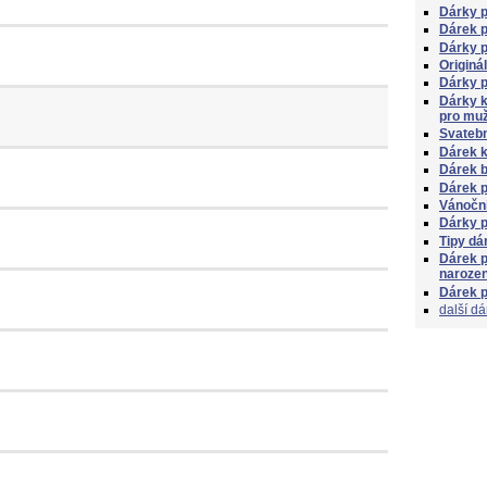
Dárky 
Dárek p
Dárky 
Originá
Dárky p
Dárky 
pro mu
Svatebn
Dárek k
Dárek 
Dárek 
Vánoční
Dárky 
Tipy dá
Dárek p
naroze
Dárek p
další dá