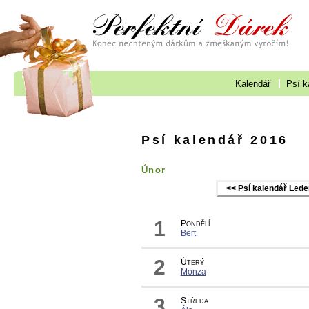
Kalendář
Psí k
Psí kalendář 2016
Únor
<< Psí kalendář Led
1
Pondělí
Bert
2
Úterý
Monza
3
Středa