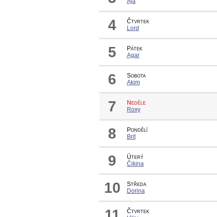
Ája
4
Čtvrtek
Lord
5
Pátek
Agar
6
Sobota
Akim
7
Neděle
Roxy
8
Pondělí
Brit
9
Úterý
Čikina
10
Středa
Dorina
11
Čtvrtek