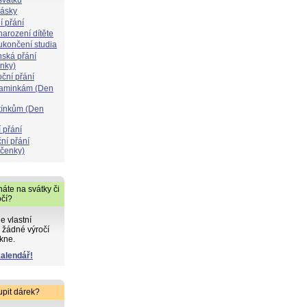
lásky
í přání
narození dítěte
 ukončení studia
nská přání
ýnky)
oční přání
maminkám (Den
atínkům (Den
 přání
ní přání
čenky)
áte na svátky či
očí?
de vlastní
 žádné výročí
kne.
kalendář!
upit dárek?