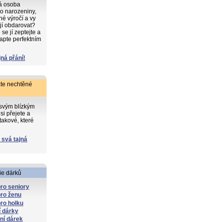
ká osoba
o narozeniny,
iné výročí a vy
 jí obdarovat?
e jí zeptejte a
apte perfektním
jná přání!
te nechtěné
 svým blízkým
si přejete a
takové, které
 svá tajná
ie dárků
ro seniory
ro ženu
ro holku
 dárky
lní dárek