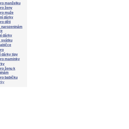
pro manželku
ro ženy
pro muže
lní dárky
ro děti
k narozeninám
že
í dárky
 svátku
babičce
pro
 dárky tipy
pro maminky
rky
ro ženu k
ninám
ro babičku
rky