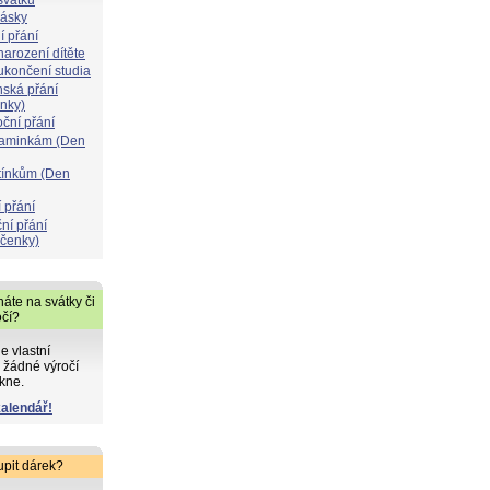
lásky
í přání
narození dítěte
 ukončení studia
nská přání
ýnky)
oční přání
maminkám (Den
atínkům (Den
 přání
ní přání
čenky)
áte na svátky či
očí?
de vlastní
 žádné výročí
kne.
kalendář!
upit dárek?