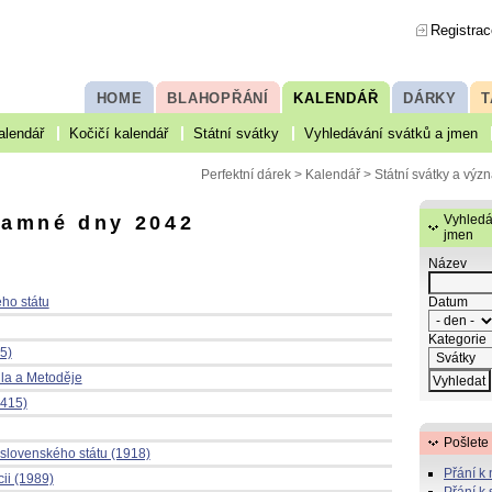
Registrac
HOME
BLAHOPŘÁNÍ
KALENDÁŘ
DÁRKY
T
alendář
Kočičí kalendář
Státní svátky
Vyhledávání svátků a jmen
Perfektní dárek
>
Kalendář
> Státní svátky a vý
namné dny 2042
Vyhledá
jmen
Název
Datum
ho státu
Kategorie
5)
la a Metoděje
1415)
Pošlete
lovenského státu (1918)
Přání k
ii (1989)
Přání k 