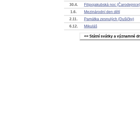
30.4.
Filipojakubská noc (Čarodejnice
1.6.
Mezinárodní den dětí
2.11.
Památka zesnulých (Dušičky)
6.12.
Mikuláš
<< Státní svátky a významné d