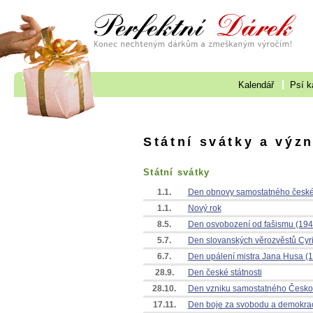
Kalendář
Psí k
Státní svátky a výz
Státní svátky
1.1.
Den obnovy samostatného české
1.1.
Nový rok
8.5.
Den osvobození od fašismu (194
5.7.
Den slovanských věrozvěstů Cyri
6.7.
Den upálení mistra Jana Husa (
28.9.
Den české státnosti
28.10.
Den vzniku samostatného Českos
17.11.
Den boje za svobodu a demokrac