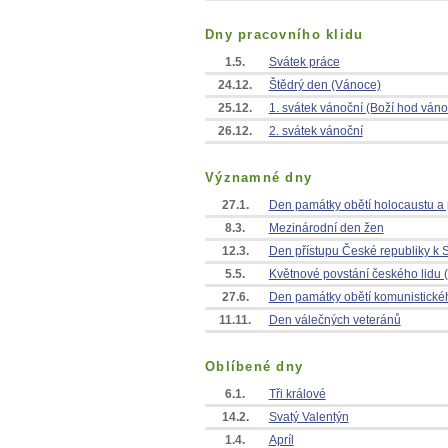
Dny pracovního klidu
1.5.
Svátek práce
24.12.
Štědrý den (Vánoce)
25.12.
1. svátek vánoční (Boží hod váno
26.12.
2. svátek vánoční
Významné dny
27.1.
Den památky obětí holocaustu a p
8.3.
Mezinárodní den žen
12.3.
Den přístupu České republiky k 
5.5.
Květnové povstání českého lidu 
27.6.
Den památky obětí komunistické
11.11.
Den válečných veteránů
Oblíbené dny
6.1.
Tři králové
14.2.
Svatý Valentýn
1.4.
Apríl