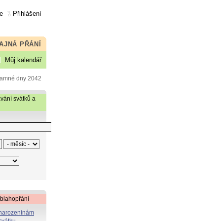
e
Přihlášení
AJNÁ PŘÁNÍ
Můj kalendář
znamné dny 2042
vání svátků a
 blahopřání
 narozeninám
svátku