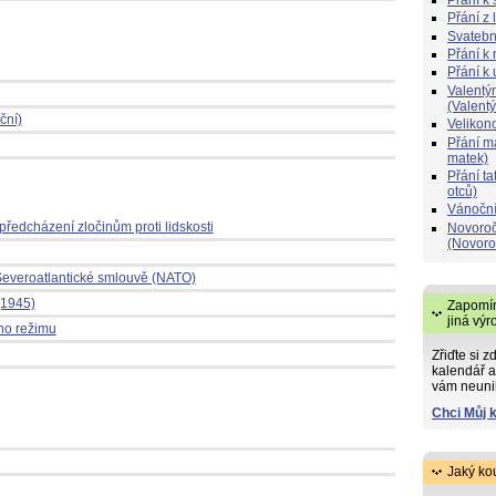
Přání z 
Svatebn
Přání k 
Přání k
Valentý
(Valent
ční)
Velikon
Přání 
matek)
Přání t
otců)
Vánoční
ředcházení zločinům proti lidskosti
Novoroč
(Novoro
Severoatlantické smlouvě (NATO)
(1945)
Zapomín
jiná výr
ho režimu
Zřiďte si z
kalendář a
vám neuni
Chci Můj 
Jaký ko