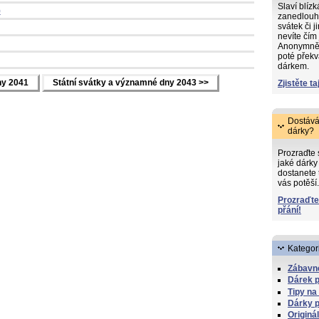
Slaví blíz
)
zanedlouh
svátek či j
nevíte čím
Anonymně s
poté překv
dárkem.
ny 2041
Státní svátky a významné dny 2043 >>
Zjistěte ta
Dostává
dárky?
Prozraďte
jaké dárky 
dostanete 
vás potěší.
Prozraďte
přání!
Kategor
Zábavn
Dárek 
Tipy na
Dárky p
Originá