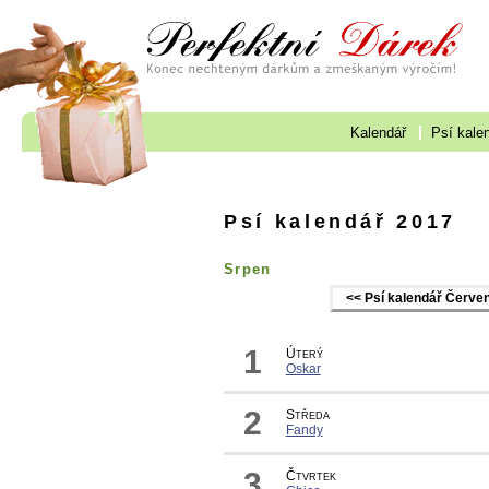
Kalendář
Psí kale
Psí kalendář 2017
Srpen
<< Psí kalendář Červe
1
Úterý
Oskar
2
Středa
Fandy
3
Čtvrtek